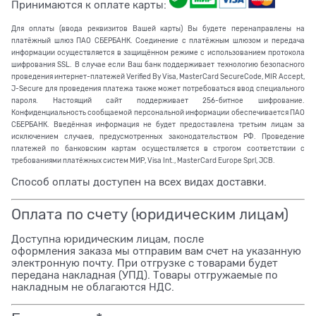
Принимаются к оплате карты:
Для оплаты (ввода реквизитов Вашей карты) Вы будете перенаправлены на
платёжный шлюз ПАО СБЕРБАНК. Соединение с платёжным шлюзом и передача
информации осуществляется в защищённом режиме с использованием протокола
шифрования SSL. В случае если Ваш банк поддерживает технологию безопасного
проведения интернет-платежей Verified By Visa, MasterCard SecureCode, MIR Accept,
J-Secure для проведения платежа также может потребоваться ввод специального
пароля. Настоящий сайт поддерживает 256-битное шифрование.
Конфиденциальность сообщаемой персональной информации обеспечивается ПАО
СБЕРБАНК. Введённая информация не будет предоставлена третьим лицам за
исключением случаев, предусмотренных законодательством РФ. Проведение
платежей по банковским картам осуществляется в строгом соответствии с
требованиями платёжных систем МИР, Visa Int., MasterCard Europe Sprl, JCB.
Способ оплаты доступен на всех видах доставки.
Оплата по счету (юридическим лицам)
Доступна юридическим лицам, после
оформления заказа мы отправим вам счет на указанную
электронную почту. При отгрузке с товарами будет
передана накладная (УПД). Товары отгружаемые по
накладным не облагаются НДС.