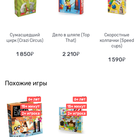
Сумасшедший
Дело в шляпе (Top
Скоростные
цирк (Crazi Circus)
That)
колпачки (Speed
cups)
1 850
₽
2 210
₽
1 590
₽
Похожие игры
6+ лет
6+ лет
15+ минут
15+ минут
2+ игрока
2+ игрока