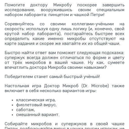
Помогите доктору Микробу поскорее завершить
исследование, вооружившись своим специальным
набором лаборанта: пинцетом и чашкой Петри!
Соревнуйтесь со своими коллегами-учёными на
скорость: используя одну лишь логику (и, конечно, свой
крутой набор лаборанта), постарайтесь быстрее всех
определить какие именно микробы отсутствуют на
карте задания и скорее же хватайте их из общей чаши.
Быстро найти ответ вам поможет следующая подсказка:
супержук всегда должен отличаться по форме и цвету
от трёх микробов в вашей чашке. Ну как, сумеете
впечатлить доктора Микроба своими навыками?
Победителем станет самый быстрый учёный!
Настольная игра Доктор Микроб (Dr. Microbe) также
включает в себя несколько вариантов игры:
классическая игра,
фиолетовый вирус,
саботаж,
смешанный вариант.
Собирайте микробов и супержуков в своей чашке
Петри, подбрасывайте вирус в чашки другим игрокам; не