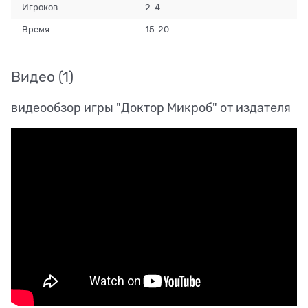
Игроков
2-4
Время
15-20
Видео
(1)
видеообзор игры "Доктор Микроб" от издателя