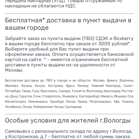
передана накладная (УПД). Товары отгружаемые по
накладным не облагаются НДС.
Бесплатная* доставка в пункт выдачи в
вашем городе
Забрайте заказ из пункта выдачи (ПВЗ) СДЭК и Boxberry
в вашем городе бесплатно при заказе от 3000 рублей*.
Выберите удобный для Вас пункт выдачи при
оформлении заказа. Оплата осуществляется банковской
картой на сайте. * - имеются ограничения бесплатной
доставки в пункты выдачи из-за удаленности от
Москвы.
Бесплатная доставка до ПВЗ в города и их области: Москва, Брянск, Воронеж,
Иваново, Казань, Калуга, Кострома, Курск, Липецк, Нижний Новгород, Санкт-
Петербург, Тверь, Тула, Ярославль, Самара, Тольятти, Волгоград, Краснодар, Ростов-
на-Дону, Саратов, Сочи, Ставрополь, Ульяновск, Екатеринбург, Ижевск, Йошкар-Ола,
Магнитогорск, Нижнекамск, Оренбург, Пенза, Пермь, Петрозаводск, Уфа, Тюмень,
Челябинск, Псков, Набережные Челны, Сыктывкар.
Особые условия для жителей г.Вологды
Самовывоз с регионального склада по адресу г.Вологда,
у.Костромская, д.7 - бесплатно от любой суммы заказа