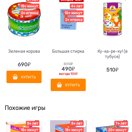
15+ минут
4+ лет
2+ игрока
10+ минут
2+ игрока
Зеленая корова
Большая стирка
Ку-ка-ре-ку! (в
тубусе)
690
₽
590
₽
490
₽
510
₽
выгода
100₽
КУПИТЬ
КУПИТЬ
Похожие игры
5+ лет
5+ лет
7+ лет
15+ минут
15+ минут
20+ минут