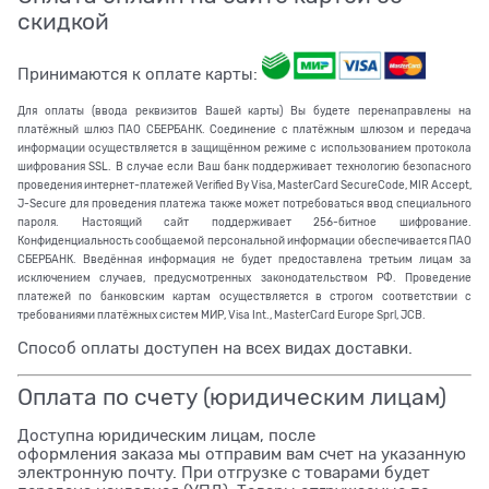
скидкой
Принимаются к оплате карты:
Для оплаты (ввода реквизитов Вашей карты) Вы будете перенаправлены на
платёжный шлюз ПАО СБЕРБАНК. Соединение с платёжным шлюзом и передача
информации осуществляется в защищённом режиме с использованием протокола
шифрования SSL. В случае если Ваш банк поддерживает технологию безопасного
проведения интернет-платежей Verified By Visa, MasterCard SecureCode, MIR Accept,
J-Secure для проведения платежа также может потребоваться ввод специального
пароля. Настоящий сайт поддерживает 256-битное шифрование.
Конфиденциальность сообщаемой персональной информации обеспечивается ПАО
СБЕРБАНК. Введённая информация не будет предоставлена третьим лицам за
исключением случаев, предусмотренных законодательством РФ. Проведение
платежей по банковским картам осуществляется в строгом соответствии с
требованиями платёжных систем МИР, Visa Int., MasterCard Europe Sprl, JCB.
Способ оплаты доступен на всех видах доставки.
Оплата по счету (юридическим лицам)
Доступна юридическим лицам, после
оформления заказа мы отправим вам счет на указанную
электронную почту. При отгрузке с товарами будет