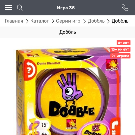
Игра 35
Главная
Каталог
Серии игр
Доббль
Доббль
Доббль
6+ лет
15+ минут
2+ игрока