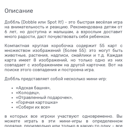
Описание
Доббль (Dobble или Spot It!) - это быстрая весёлая игра
на внимательность и реакцию. Рекомендована детям от
6 лет, но доступна и малышам, а взрослым доставит
много радости, даст почувствовать себя ребенком.
Компактная круглая коробочка содержит 55 карт с
множеством изображений (более 55): это могут быть
животные, растения, надписи, смайлики и т.д. Каждая
карта имеет 8 изображений, но только одно из них
совпадает с изображением на другой карточке. Вот на
поиске этого совпадения и построена игра.
Доббль представляет собой несколько мини-игр:
«Адская башня»,
«Колодец»,
«Отравленный подарочек»,
«Горячая картошка»
«Собери их все»
в которых все игроки участвуют одновременно. Вы
можете играть в эти мини-игры в определенном
порядке, произвольно или только в какую-то одну – все