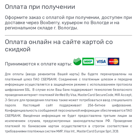
Оплата при получении
Оформите заказ с оплатой при получении, доступен при
доставке через Boxberry, курьером по Вологде и на
региональном складе г. Вологды.
Оплата онлайн на сайте картой со
скидкой
Принимаются к оплате карты:
Для оплаты (ввода реквизитов Вашей карты) Вы будете перенаправлены на
платёжный шлюз ПАО СБЕРБАНК. Соединение с платёжным шлюзом и передача
информации осуществляется в защищённом режиме с использованием протокола
шифрования SSL. В случае если Ваш банк поддерживает технологию безопасного
проведения интернет-платежей Verified By Visa, MasterCard SecureCode, MIR Accept,
J-Secure для проведения платежа также может потребоваться ввод специального
пароля. Настоящий сайт поддерживает 256-битное шифрование.
Конфиденциальность сообщаемой персональной информации обеспечивается ПАО
СБЕРБАНК. Введённая информация не будет предоставлена третьим лицам за
исключением случаев, предусмотренных законодательством РФ. Проведение
платежей по банковским картам осуществляется в строгом соответствии с
требованиями платёжных систем МИР, Visa Int., MasterCard Europe Sprl, JCB.