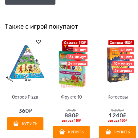
Также с игрой покупают
Скидка 110₽
Скидка 150₽
6+ лет
4+ лет
15+ минут
6+ лет
2+ игрока
10+ минут
2+ игрока
Остров Pizza
Фрукто 10
Котосовы
360
₽
990
₽
1 390
₽
880
₽
1 240
₽
выгода
110₽
выгода
150₽
КУПИТЬ
КУПИТЬ
КУПИТЬ