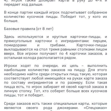
4). Игрок также добирает карты в руку до 4–х и
передает ход дальше.
В конце партии каждый игрок подсчитывает собранное
количество кусочков пиццы. Победит тот, у кого их
больше.
Базовые правила (от 8 лет)
Здесь используются и круглые карточки-пиццы, и
прямоугольные карточки с ингредиентами: перцем,
помидорами и грибами. Карточки-пиццы
выкладываются на стол тремя равными стопками лицом
вверх. Все игроки получают по 4 карточки заказов, а
остальная колода располагается рядом.
Игроки ходят по очереди, их цель – выполнить
наибольшее количество заказов на пиццу. Для этого
необходимо найти среди открытых пицц такую, которая
соответствует любой имеющейся на руках карте заказа
по составу ингредиентов и по размеру. Если такая
пицца есть, то игрок забирает её своей картой заказа в
личную стопку. Тот, кто соберет больше всех кусочков
пиццы, тот и победит.
Среди заказов есть также специальные карты, которые
являются своего рода джокерами. «Спецзаказ»