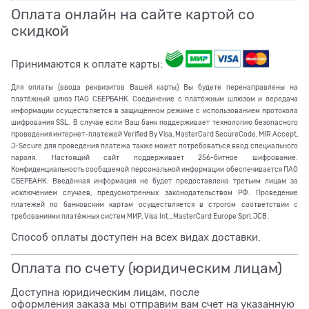
Оплата онлайн на сайте картой со
скидкой
Принимаются к оплате карты:
Для оплаты (ввода реквизитов Вашей карты) Вы будете перенаправлены на
платёжный шлюз ПАО СБЕРБАНК. Соединение с платёжным шлюзом и передача
информации осуществляется в защищённом режиме с использованием протокола
шифрования SSL. В случае если Ваш банк поддерживает технологию безопасного
проведения интернет-платежей Verified By Visa, MasterCard SecureCode, MIR Accept,
J-Secure для проведения платежа также может потребоваться ввод специального
пароля. Настоящий сайт поддерживает 256-битное шифрование.
Конфиденциальность сообщаемой персональной информации обеспечивается ПАО
СБЕРБАНК. Введённая информация не будет предоставлена третьим лицам за
исключением случаев, предусмотренных законодательством РФ. Проведение
платежей по банковским картам осуществляется в строгом соответствии с
требованиями платёжных систем МИР, Visa Int., MasterCard Europe Sprl, JCB.
Способ оплаты доступен на всех видах доставки.
Оплата по счету (юридическим лицам)
Доступна юридическим лицам, после
оформления заказа мы отправим вам счет на указанную