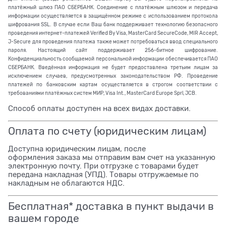
платёжный шлюз ПАО СБЕРБАНК. Соединение с платёжным шлюзом и передача
информации осуществляется в защищённом режиме с использованием протокола
шифрования SSL. В случае если Ваш банк поддерживает технологию безопасного
проведения интернет-платежей Verified By Visa, MasterCard SecureCode, MIR Accept,
J-Secure для проведения платежа также может потребоваться ввод специального
пароля. Настоящий сайт поддерживает 256-битное шифрование.
Конфиденциальность сообщаемой персональной информации обеспечивается ПАО
СБЕРБАНК. Введённая информация не будет предоставлена третьим лицам за
исключением случаев, предусмотренных законодательством РФ. Проведение
платежей по банковским картам осуществляется в строгом соответствии с
требованиями платёжных систем МИР, Visa Int., MasterCard Europe Sprl, JCB.
Способ оплаты доступен на всех видах доставки.
Оплата по счету (юридическим лицам)
Доступна юридическим лицам, после
оформления заказа мы отправим вам счет на указанную
электронную почту. При отгрузке с товарами будет
передана накладная (УПД). Товары отгружаемые по
накладным не облагаются НДС.
Бесплатная* доставка в пункт выдачи в
вашем городе