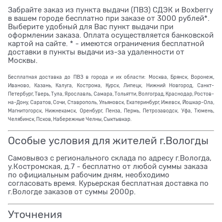
Забрайте заказ из пункта выдачи (ПВЗ) СДЭК и Boxberry
в вашем городе бесплатно при заказе от 3000 рублей*.
Выберите удобный для Вас пункт выдачи при
оформлении заказа. Оплата осуществляется банковской
картой на сайте. * - имеются ограничения бесплатной
доставки в пункты выдачи из-за удаленности от
Москвы.
Бесплатная доставка до ПВЗ в города и их области: Москва, Брянск, Воронеж,
Иваново, Казань, Калуга, Кострома, Курск, Липецк, Нижний Новгород, Санкт-
Петербург, Тверь, Тула, Ярославль, Самара, Тольятти, Волгоград, Краснодар, Ростов-
на-Дону, Саратов, Сочи, Ставрополь, Ульяновск, Екатеринбург, Ижевск, Йошкар-Ола,
Магнитогорск, Нижнекамск, Оренбург, Пенза, Пермь, Петрозаводск, Уфа, Тюмень,
Челябинск, Псков, Набережные Челны, Сыктывкар.
Особые условия для жителей г.Вологды
Самовывоз с регионального склада по адресу г.Вологда,
у.Костромская, д.7 - бесплатно от любой суммы заказа
по официальным рабочим дням, необходимо
согласовать время. Курьерская бесплатная доставка по
г.Вологде заказов от суммы 2000р.
Уточнения