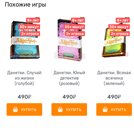
Похожие игры
8+ лет
8+ лет
8+ лет
30+ минут
30+ минут
30+ минут
2+ игрока
2+ игрока
2+ игрока
Данетки. Случай
Данетки. Юный
Данетки. Всякая
из жизни
детектив
всячина
(голубой)
(розовый)
(зеленый)
490
₽
490
₽
490
₽
КУПИТЬ
КУПИТЬ
КУПИТЬ