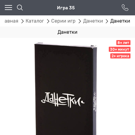
Игра 35
Главная
Каталог
Серии игр
Данетки
Данетки
Данетки
8+ лет
30+ минут
2+ игрока