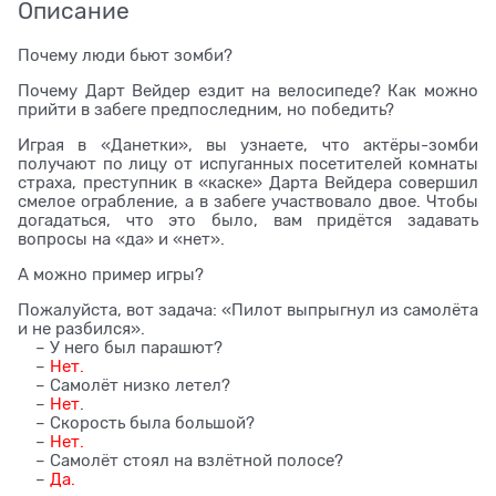
Описание
Почему люди бьют зомби?
Почему Дарт Вейдер ездит на велосипеде? Как можно
прийти в забеге предпоследним, но победить?
Играя в «Данетки», вы узнаете, что актёры-зомби
получают по лицу от испуганных посетителей комнаты
страха, преступник в «каске» Дарта Вейдера совершил
смелое ограбление, а в забеге участвовало двое. Чтобы
догадаться, что это было, вам придётся задавать
вопросы на «да» и «нет».
А можно пример игры?
Пожалуйста, вот задача: «Пилот выпрыгнул из самолёта
и не разбился».
– У него был парашют?
–
Нет.
– Самолёт низко летел?
–
Нет
.
– Скорость была большой?
–
Нет.
– Самолёт стоял на взлётной полосе?
–
Да.