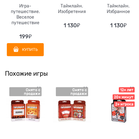
Игра-
Таймлайн.
Таймлайн.
путешествие.
Изобретения
Избранное
Веселое
путешествие
1 130
₽
1 130
₽
199
₽
КУПИТЬ
Похожие игры
Снято с
Снято с
12+ лет
продажи
продажи
20+ минут
2+ игрока