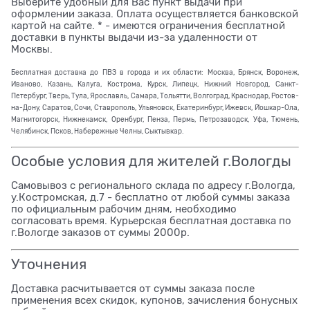
Выберите удобный для Вас пункт выдачи при
оформлении заказа. Оплата осуществляется банковской
картой на сайте. * - имеются ограничения бесплатной
доставки в пункты выдачи из-за удаленности от
Москвы.
Бесплатная доставка до ПВЗ в города и их области: Москва, Брянск, Воронеж,
Иваново, Казань, Калуга, Кострома, Курск, Липецк, Нижний Новгород, Санкт-
Петербург, Тверь, Тула, Ярославль, Самара, Тольятти, Волгоград, Краснодар, Ростов-
на-Дону, Саратов, Сочи, Ставрополь, Ульяновск, Екатеринбург, Ижевск, Йошкар-Ола,
Магнитогорск, Нижнекамск, Оренбург, Пенза, Пермь, Петрозаводск, Уфа, Тюмень,
Челябинск, Псков, Набережные Челны, Сыктывкар.
Особые условия для жителей г.Вологды
Самовывоз с регионального склада по адресу г.Вологда,
у.Костромская, д.7 - бесплатно от любой суммы заказа
по официальным рабочим дням, необходимо
согласовать время. Курьерская бесплатная доставка по
г.Вологде заказов от суммы 2000р.
Уточнения
Доставка расчитывается от суммы заказа после
применения всех скидок, купонов, зачисления бонусных