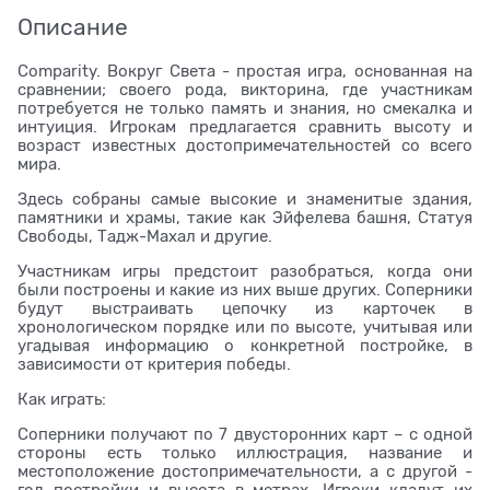
Описание
Comparity. Вокруг Света - простая игра, основанная на
сравнении; своего рода, викторина, где участникам
потребуется не только память и знания, но смекалка и
интуиция. Игрокам предлагается сравнить высоту и
возраст известных достопримечательностей со всего
мира.
Здесь собраны самые высокие и знаменитые здания,
памятники и храмы, такие как Эйфелева башня, Статуя
Свободы, Тадж-Махал и другие.
Участникам игры предстоит разобраться, когда они
были построены и какие из них выше других. Соперники
будут выстраивать цепочку из карточек в
хронологическом порядке или по высоте, учитывая или
угадывая информацию о конкретной постройке, в
зависимости от критерия победы.
Как играть:
Соперники получают по 7 двусторонних карт – с одной
стороны есть только иллюстрация, название и
местоположение достопримечательности, а с другой -
год постройки и высота в метрах. Игроки кладут их