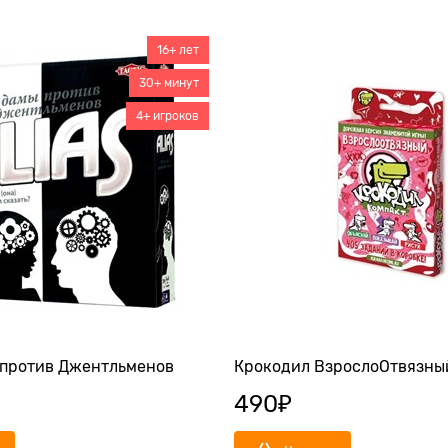
16+ лет
30+ минут
4+ игроков
 против Джентльменов
Крокодил ВзрослоОтвязны
490
₽