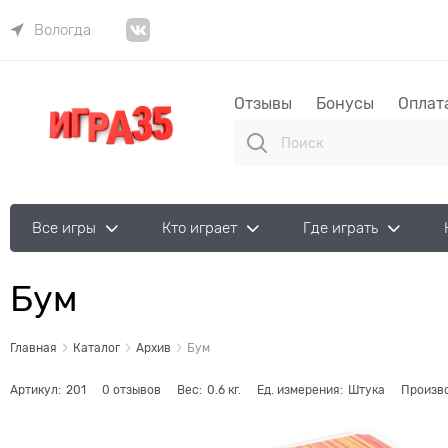
Вологда
Отзывы
Бонусы
Оплат
Все игры
Кто играет
Где играть
Бум
Главная
Каталог
Архив
Бум
Артикул:
201
0 отзывов
Вес:
0.6
кг.
Ед. измерения:
Штука
Произв