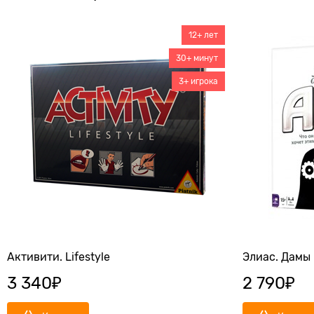
12+ лет
30+ минут
3+ игрока
Активити. Lifestyle
Элиас. Дамы
3 340
₽
2 790
₽