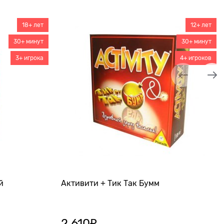
18+ лет
12+ лет
30+ минут
30+ минут
3+ игрока
4+ игроков
й
Активити + Тик Так Бумм
2 610
₽