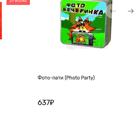
2+ игрока
Фото-пати (Photo Party)
637
₽