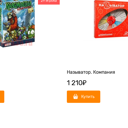
2+ игрока
Называтор. Компания
1 210
₽
Купить