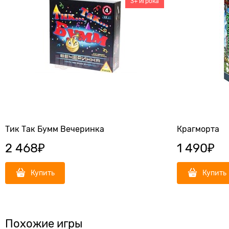
3+ игрока
Тик Так Бумм Вечеринка
Крагморта
2 468
₽
1 490
₽
Купить
Купить
Похожие игры