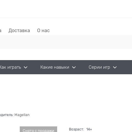
а
Доставка
О нас
Как играть
Какие навыки
Серии игр
одитель:
Magellan
Возраст:
14+
Снято с продажи