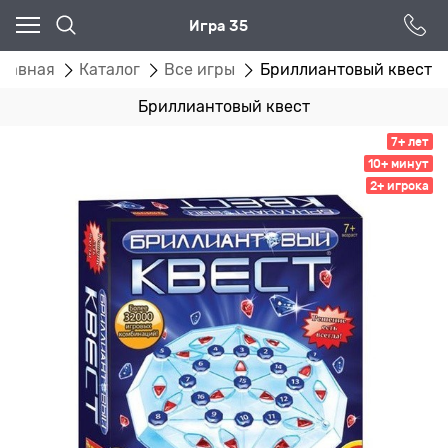
Игра 35
Главная
Каталог
Все игры
Бриллиантовый квест
Бриллиантовый квест
7+ лет
10+ минут
2+ игрока