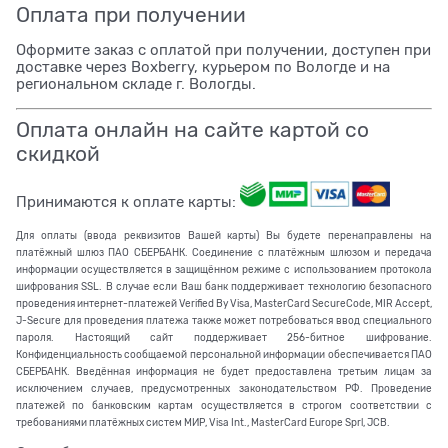
Оплата при получении
Оформите заказ с оплатой при получении, доступен при
доставке через Boxberry, курьером по Вологде и на
региональном складе г. Вологды.
Оплата онлайн на сайте картой со
скидкой
Принимаются к оплате карты:
Для оплаты (ввода реквизитов Вашей карты) Вы будете перенаправлены на
платёжный шлюз ПАО СБЕРБАНК. Соединение с платёжным шлюзом и передача
информации осуществляется в защищённом режиме с использованием протокола
шифрования SSL. В случае если Ваш банк поддерживает технологию безопасного
проведения интернет-платежей Verified By Visa, MasterCard SecureCode, MIR Accept,
J-Secure для проведения платежа также может потребоваться ввод специального
пароля. Настоящий сайт поддерживает 256-битное шифрование.
Конфиденциальность сообщаемой персональной информации обеспечивается ПАО
СБЕРБАНК. Введённая информация не будет предоставлена третьим лицам за
исключением случаев, предусмотренных законодательством РФ. Проведение
платежей по банковским картам осуществляется в строгом соответствии с
требованиями платёжных систем МИР, Visa Int., MasterCard Europe Sprl, JCB.