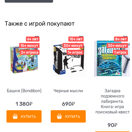
Также с игрой покупают
6+ лет
10+ лет
8+ лет
10+ минут
30+ минут
30+ минут
2+ игрока
1+ игрок
1 игрок
Башня (Bondibon)
Черные мысли
Загадка
подземного
лабиринта.
1 380
₽
690
₽
Книга-игра
поисковый квест
КУПИТЬ
КУПИТЬ
90
₽