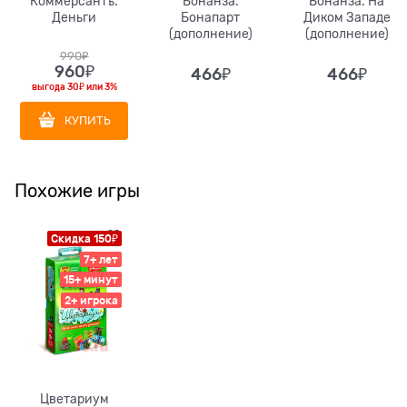
Коммерсантъ.
Бонанза.
Бонанза. На
Деньги
Бонапарт
Диком Западе
(дополнение)
(дополнение)
990
₽
960
₽
466
₽
466
₽
выгода
30₽
или
3%
КУПИТЬ
Похожие игры
Скидка 150₽
7+ лет
15+ минут
2+ игрока
Цветариум