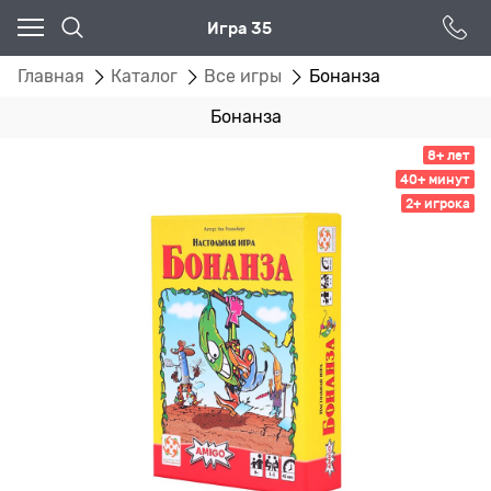
Игра 35
Главная
Каталог
Все игры
Бонанза
Бонанза
8+ лет
40+ минут
2+ игрока