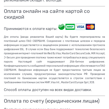
региональном складе г. Вологды.
Оплата онлайн на сайте картой со
скидкой
Принимаются к оплате карты:
Для оплаты (ввода реквизитов Вашей карты) Вы будете перенаправлены на
платёжный шлюз ПАО СБЕРБАНК. Соединение с платёжным шлюзом и передача
информации осуществляется в защищённом режиме с использованием протокола
шифрования SSL. В случае если Ваш банк поддерживает технологию безопасного
проведения интернет-платежей Verified By Visa, MasterCard SecureCode, MIR Accept,
J-Secure для проведения платежа также может потребоваться ввод специального
пароля. Настоящий сайт поддерживает 256-битное шифрование.
Конфиденциальность сообщаемой персональной информации обеспечивается ПАО
СБЕРБАНК. Введённая информация не будет предоставлена третьим лицам за
исключением случаев, предусмотренных законодательством РФ. Проведение
платежей по банковским картам осуществляется в строгом соответствии с
требованиями платёжных систем МИР, Visa Int., MasterCard Europe Sprl, JCB.
Способ оплаты доступен на всех видах доставки.
Оплата по счету (юридическим лицам)