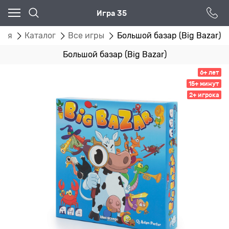
Игра 35
ная
Каталог
Все игры
Большой базар (Big Bazar)
Большой базар (Big Bazar)
6+ лет
15+ минут
2+ игрока