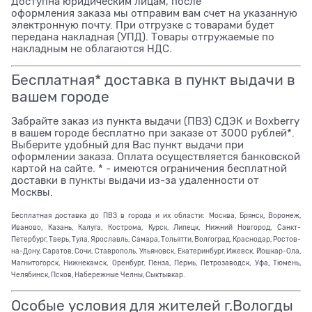
Доступна юридическим лицам, после
оформления заказа мы отправим вам счет на указанную
электронную почту. При отгрузке с товарами будет
передана накладная (УПД). Товары отгружаемые по
накладным не облагаются НДС.
Бесплатная* доставка в пункт выдачи в
вашем городе
Забрайте заказ из пункта выдачи (ПВЗ) СДЭК и Boxberry
в вашем городе бесплатно при заказе от 3000 рублей*.
Выберите удобный для Вас пункт выдачи при
оформлении заказа. Оплата осуществляется банковской
картой на сайте. * - имеются ограничения бесплатной
доставки в пункты выдачи из-за удаленности от
Москвы.
Бесплатная доставка до ПВЗ в города и их области: Москва, Брянск, Воронеж,
Иваново, Казань, Калуга, Кострома, Курск, Липецк, Нижний Новгород, Санкт-
Петербург, Тверь, Тула, Ярославль, Самара, Тольятти, Волгоград, Краснодар, Ростов-
на-Дону, Саратов, Сочи, Ставрополь, Ульяновск, Екатеринбург, Ижевск, Йошкар-Ола,
Магнитогорск, Нижнекамск, Оренбург, Пенза, Пермь, Петрозаводск, Уфа, Тюмень,
Челябинск, Псков, Набережные Челны, Сыктывкар.
Особые условия для жителей г.Вологды