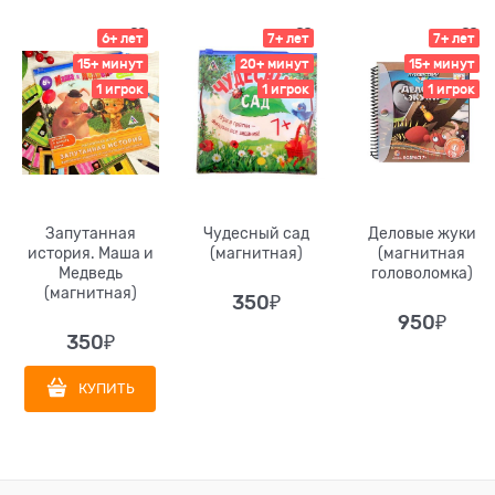
6+ лет
7+ лет
7+ лет
15+ минут
20+ минут
15+ минут
1 игрок
1 игрок
1 игрок
Запутанная
Чудесный сад
Деловые жуки
история. Маша и
(магнитная)
(магнитная
Медведь
головоломка)
(магнитная)
350
₽
950
₽
350
₽
КУПИТЬ