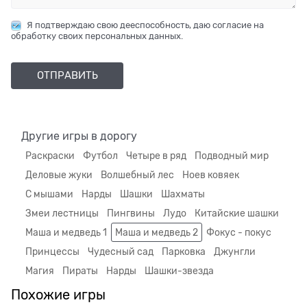
Я подтверждаю свою дееспособность, даю согласие на
обработку своих персональных данных.
Другие игры в дорогу
Раскраски
Футбол
Четыре в ряд
Подводный мир
Деловые жуки
Волшебный лес
Ноев ковяек
С мышами
Нарды
Шашки
Шахматы
Змеи лестницы
Пингвины
Лудо
Китайские шашки
Маша и медведь 1
Маша и медведь 2
Фокус - покус
Принцессы
Чудесный сад
Парковка
Джунгли
Магия
Пираты
Нарды
Шашки-звезда
Похожие игры