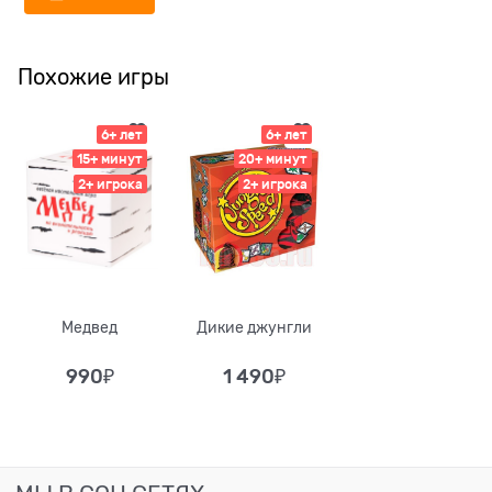
Похожие игры
6+ лет
6+ лет
15+ минут
20+ минут
2+ игрока
2+ игрока
Медвед
Дикие джунгли
990
₽
1 490
₽