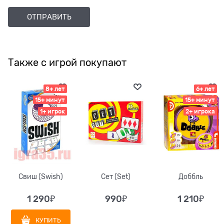
Также с игрой покупают
8+ лет
6+ лет
15+ минут
15+ минут
1+ игрок
2+ игрока
Свиш (Swish)
Сет (Set)
Доббль
1 290
₽
990
₽
1 210
₽
КУПИТЬ