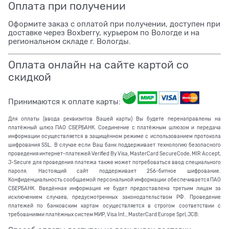
Оплата при получении
Оформите заказ с оплатой при получении, доступен при
доставке через Boxberry, курьером по Вологде и на
региональном складе г. Вологды.
Оплата онлайн на сайте картой со
скидкой
Принимаются к оплате карты:
Для оплаты (ввода реквизитов Вашей карты) Вы будете перенаправлены на
платёжный шлюз ПАО СБЕРБАНК. Соединение с платёжным шлюзом и передача
информации осуществляется в защищённом режиме с использованием протокола
шифрования SSL. В случае если Ваш банк поддерживает технологию безопасного
проведения интернет-платежей Verified By Visa, MasterCard SecureCode, MIR Accept,
J-Secure для проведения платежа также может потребоваться ввод специального
пароля. Настоящий сайт поддерживает 256-битное шифрование.
Конфиденциальность сообщаемой персональной информации обеспечивается ПАО
СБЕРБАНК. Введённая информация не будет предоставлена третьим лицам за
исключением случаев, предусмотренных законодательством РФ. Проведение
платежей по банковским картам осуществляется в строгом соответствии с
требованиями платёжных систем МИР, Visa Int., MasterCard Europe Sprl, JCB.