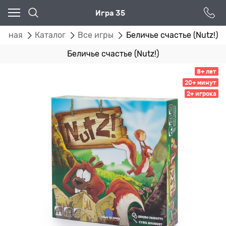
Игра 35
лавная
Каталог
Все игры
Беличье счастье (Nutz!)
Беличье счастье (Nutz!)
8+ лет
20+ минут
2+ игрока