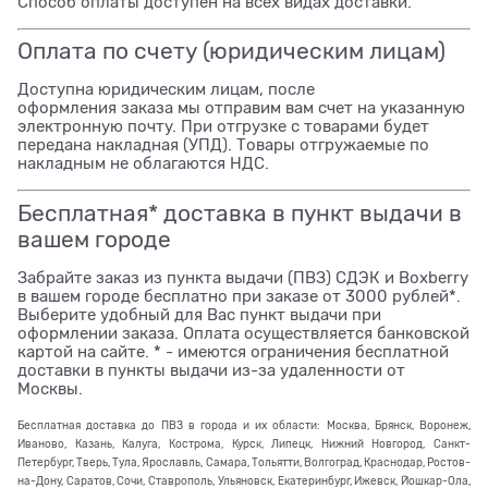
Способ оплаты доступен на всех видах доставки.
Оплата по счету (юридическим лицам)
Доступна юридическим лицам, после
оформления заказа мы отправим вам счет на указанную
электронную почту. При отгрузке с товарами будет
передана накладная (УПД). Товары отгружаемые по
накладным не облагаются НДС.
Бесплатная* доставка в пункт выдачи в
вашем городе
Забрайте заказ из пункта выдачи (ПВЗ) СДЭК и Boxberry
в вашем городе бесплатно при заказе от 3000 рублей*.
Выберите удобный для Вас пункт выдачи при
оформлении заказа. Оплата осуществляется банковской
картой на сайте. * - имеются ограничения бесплатной
доставки в пункты выдачи из-за удаленности от
Москвы.
Бесплатная доставка до ПВЗ в города и их области: Москва, Брянск, Воронеж,
Иваново, Казань, Калуга, Кострома, Курск, Липецк, Нижний Новгород, Санкт-
Петербург, Тверь, Тула, Ярославль, Самара, Тольятти, Волгоград, Краснодар, Ростов-
на-Дону, Саратов, Сочи, Ставрополь, Ульяновск, Екатеринбург, Ижевск, Йошкар-Ола,