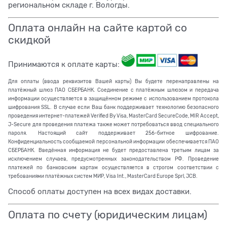
региональном складе г. Вологды.
Оплата онлайн на сайте картой со
скидкой
Принимаются к оплате карты:
Для оплаты (ввода реквизитов Вашей карты) Вы будете перенаправлены на
платёжный шлюз ПАО СБЕРБАНК. Соединение с платёжным шлюзом и передача
информации осуществляется в защищённом режиме с использованием протокола
шифрования SSL. В случае если Ваш банк поддерживает технологию безопасного
проведения интернет-платежей Verified By Visa, MasterCard SecureCode, MIR Accept,
J-Secure для проведения платежа также может потребоваться ввод специального
пароля. Настоящий сайт поддерживает 256-битное шифрование.
Конфиденциальность сообщаемой персональной информации обеспечивается ПАО
СБЕРБАНК. Введённая информация не будет предоставлена третьим лицам за
исключением случаев, предусмотренных законодательством РФ. Проведение
платежей по банковским картам осуществляется в строгом соответствии с
требованиями платёжных систем МИР, Visa Int., MasterCard Europe Sprl, JCB.
Способ оплаты доступен на всех видах доставки.
Оплата по счету (юридическим лицам)