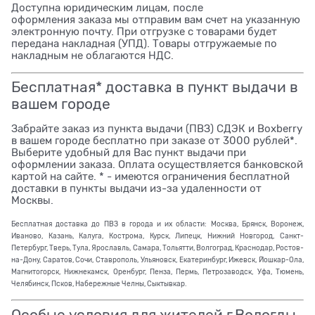
Доступна юридическим лицам, после
оформления заказа мы отправим вам счет на указанную
электронную почту. При отгрузке с товарами будет
передана накладная (УПД). Товары отгружаемые по
накладным не облагаются НДС.
Бесплатная* доставка в пункт выдачи в
вашем городе
Забрайте заказ из пункта выдачи (ПВЗ) СДЭК и Boxberry
в вашем городе бесплатно при заказе от 3000 рублей*.
Выберите удобный для Вас пункт выдачи при
оформлении заказа. Оплата осуществляется банковской
картой на сайте. * - имеются ограничения бесплатной
доставки в пункты выдачи из-за удаленности от
Москвы.
Бесплатная доставка до ПВЗ в города и их области: Москва, Брянск, Воронеж,
Иваново, Казань, Калуга, Кострома, Курск, Липецк, Нижний Новгород, Санкт-
Петербург, Тверь, Тула, Ярославль, Самара, Тольятти, Волгоград, Краснодар, Ростов-
на-Дону, Саратов, Сочи, Ставрополь, Ульяновск, Екатеринбург, Ижевск, Йошкар-Ола,
Магнитогорск, Нижнекамск, Оренбург, Пенза, Пермь, Петрозаводск, Уфа, Тюмень,
Челябинск, Псков, Набережные Челны, Сыктывкар.
Особые условия для жителей г.Вологды