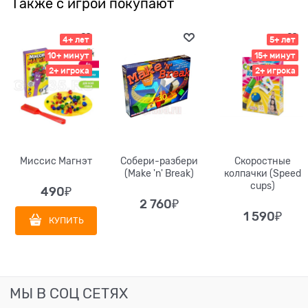
Также с игрой покупают
4+ лет
5+ лет
10+ минут
15+ минут
2+ игрока
2+ игрока
Миссис Магнэт
Собери-разбери
Скоростные
(Make 'n' Break)
колпачки (Speed
cups)
490
₽
2 760
₽
1 590
₽
КУПИТЬ
МЫ В СОЦ СЕТЯХ