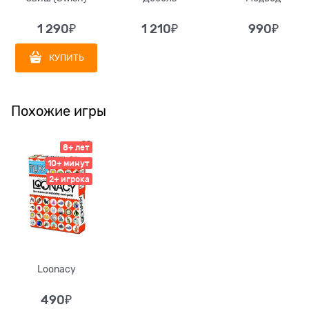
1 290
₽
1 210
₽
990
₽
КУПИТЬ
Похожие игры
8+ лет
10+ минут
2+ игрока
Loonacy
490
₽