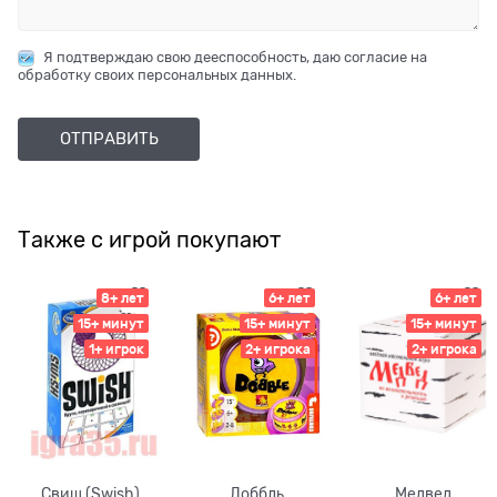
Я подтверждаю свою дееспособность, даю согласие на
обработку своих персональных данных.
Также с игрой покупают
8+ лет
6+ лет
6+ лет
15+ минут
15+ минут
15+ минут
1+ игрок
2+ игрока
2+ игрока
Свиш (Swish)
Доббль
Медвед