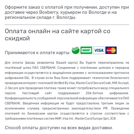
Оформите заказ с оплатой при получении, доступен при
доставке через Boxberry, курьером по Вологде и на
региональном складе г. Вологды.
Оплата онлайн на сайте картой со
скидкой
Принимаются к оплате карты:
Для оплаты (ввода реквизитов Вашей карты) Вы будете перенаправлены на
платёжный шлюз ПАО СБЕРБАНК. Соединение с платёжным шлюзом и передача
информации осуществляется в защищённом режиме с использованием протокола
шифрования SSL. В случае если Ваш банк поддерживает технологию безопасного
проведения интернет-платежей Verified By Visa, MasterCard SecureCode, MIR Accept,
J-Secure для проведения платежа также может потребоваться ввод специального
пароля. Настоящий сайт поддерживает 256-битное шифрование.
Конфиденциальность сообщаемой персональной информации обеспечивается ПАО
СБЕРБАНК. Введённая информация не будет предоставлена третьим лицам за
исключением случаев, предусмотренных законодательством РФ. Проведение
платежей по банковским картам осуществляется в строгом соответствии с
требованиями платёжных систем МИР, Visa Int., MasterCard Europe Sprl, JCB.
Способ оплаты доступен на всех видах доставки.