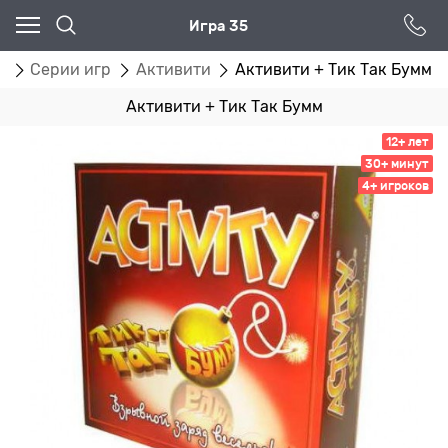
Игра 35
г
Серии игр
Активити
Активити + Тик Так Бумм
Активити + Тик Так Бумм
12+ лет
30+ минут
4+ игроков