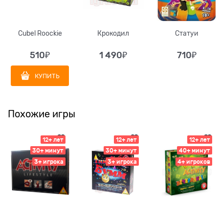
Cubel Roockie
Крокодил
Статуи
510
₽
1 490
₽
710
₽
КУПИТЬ
Похожие игры
12+ лет
12+ лет
12+ лет
30+ минут
30+ минут
40+ минут
3+ игрока
3+ игрока
4+ игроков