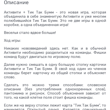
Описание
Активити + Тик Так Бумм - это новая игра, которая
объединила в себе знаменитую Активити и уже многим
полюбившийся Тик Так Бумм. Это не две игры в одной
коробке, а одна объединенная игра!
Веселья стало вдвое больше!
Ход игры:
Никаких нововведений здесь нет. Как и в обычной
Активити необходимо разделиться на команды. Фишки
команд будут двигаться по игровому полю.
Далее нужно смешать в одну большую стопку карточки
Активити и Тик Так Бумм. В свой ход один из членов
команды берет карточку из общей стопки и объясняет
слово.
Сделать это можно тремя способами: словесное
описание (без употребления однокоренных слов),
пантомима и рисунок. Способ объяснения зависит от
того, на какой клетке поля стоит фишка команды.
Если же на верху стопки лежит карта "Тик Так Бумм", то
начинается Открытый раунд. Кидается специальный