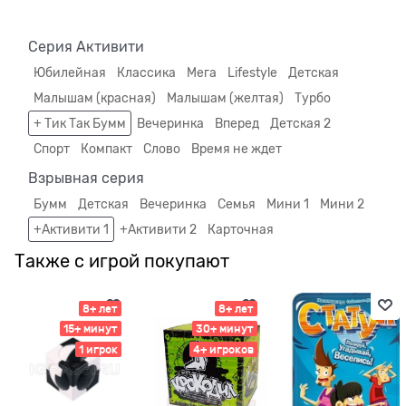
Серия Активити
Юбилейная
Классика
Мега
Lifestyle
Детская
Малышам (красная)
Малышам (желтая)
Турбо
+ Тик Так Бумм
Вечеринка
Вперед
Детская 2
Спорт
Компакт
Слово
Время не ждет
Взрывная серия
Бумм
Детская
Вечеринка
Семья
Мини 1
Мини 2
+Активити 1
+Активити 2
Карточная
Также с игрой покупают
8+ лет
8+ лет
15+ минут
30+ минут
1 игрок
4+ игроков