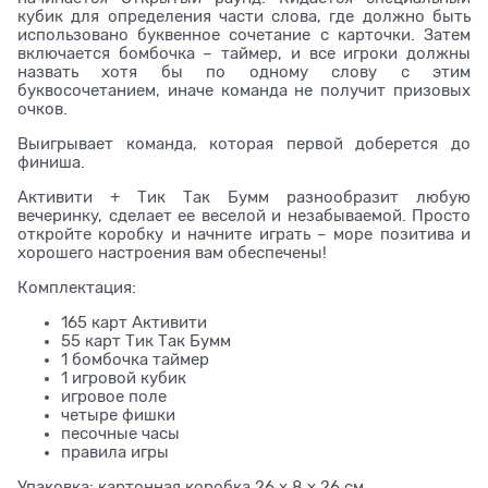
кубик для определения части слова, где должно быть
использовано буквенное сочетание с карточки. Затем
включается бомбочка – таймер, и все игроки должны
назвать хотя бы по одному слову с этим
буквосочетанием, иначе команда не получит призовых
очков.
Выигрывает команда, которая первой доберется до
финиша.
Активити + Тик Так Бумм разнообразит любую
вечеринку, сделает ее веселой и незабываемой. Просто
откройте коробку и начните играть – море позитива и
хорошего настроения вам обеспечены!
Комплектация:
165 карт Активити
55 карт Тик Так Бумм
1 бомбочка таймер
1 игровой кубик
игровое поле
четыре фишки
песочные часы
правила игры
Упаковка: картонная коробка 26 х 8 х 26 см