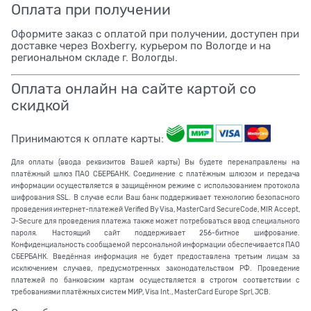
Оплата при получении
Оформите заказ с оплатой при получении, доступен при
доставке через Boxberry, курьером по Вологде и на
региональном складе г. Вологды.
Оплата онлайн на сайте картой со
скидкой
Принимаются к оплате карты:
Для оплаты (ввода реквизитов Вашей карты) Вы будете перенаправлены на
платёжный шлюз ПАО СБЕРБАНК. Соединение с платёжным шлюзом и передача
информации осуществляется в защищённом режиме с использованием протокола
шифрования SSL. В случае если Ваш банк поддерживает технологию безопасного
проведения интернет-платежей Verified By Visa, MasterCard SecureCode, MIR Accept,
J-Secure для проведения платежа также может потребоваться ввод специального
пароля. Настоящий сайт поддерживает 256-битное шифрование.
Конфиденциальность сообщаемой персональной информации обеспечивается ПАО
СБЕРБАНК. Введённая информация не будет предоставлена третьим лицам за
исключением случаев, предусмотренных законодательством РФ. Проведение
платежей по банковским картам осуществляется в строгом соответствии с
требованиями платёжных систем МИР, Visa Int., MasterCard Europe Sprl, JCB.