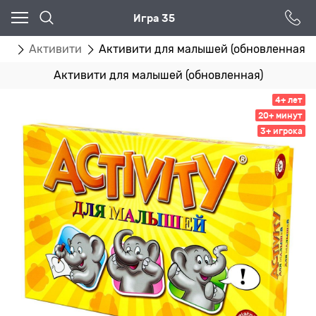
Игра 35
гр
Активити
Активити для малышей (обновленная)
Активити для малышей (обновленная)
4+ лет
20+ минут
3+ игрока