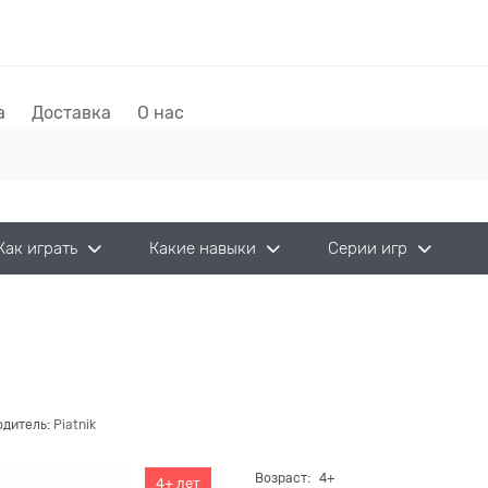
а
Доставка
О нас
Как играть
Какие навыки
Серии игр
одитель:
Piatnik
Возраст:
4+
4+ лет