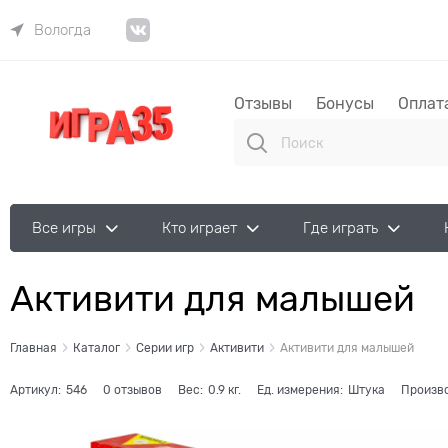
Вологда
Отзывы
Бонусы
Оплат
Все игры
Кто играет
Где играть
Активити для малышей
Главная
Каталог
Серии игр
Активити
Активити для малышей
Артикул:
546
0 отзывов
Вес:
0.9
кг.
Ед. измерения:
Штука
Произв