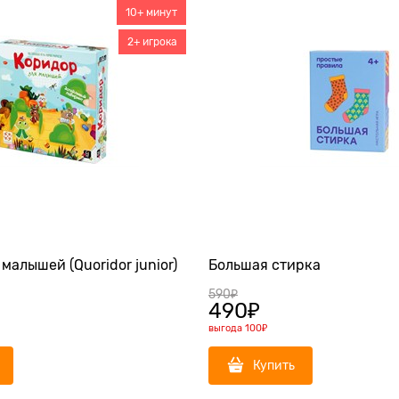
10+ минут
2+ игрока
малышей (Quoridor junior)
Большая стирка
590
₽
490
₽
выгода
100₽
Купить