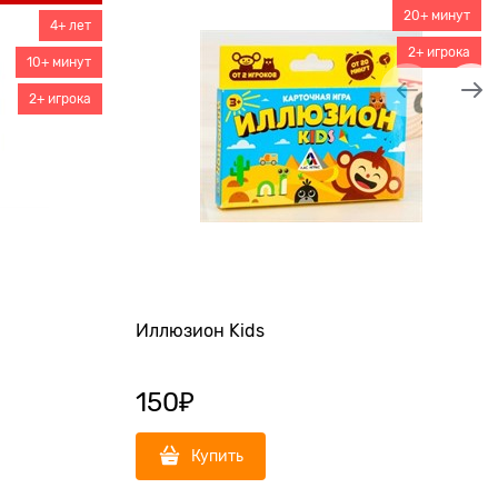
20+ минут
4+ лет
2+ игрока
10+ минут
2+ игрока
Иллюзион Kids
150
₽
Купить