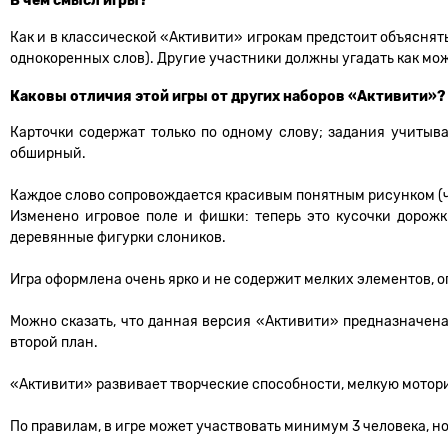
В чём смысл игры?
Как и в классической «Активити» игрокам предстоит объяснять
однокоренных слов). Другие участники должны угадать как мож
Каковы отличия этой игры от других наборов «Активити»?
Карточки содержат только по одному слову; задания учитыв
обширный.
Каждое слово сопровождается красивым понятным рисунком (чт
Изменено игровое поле и фишки: теперь это кусочки дорожк
деревянные фигурки слоников.
Игра оформлена очень ярко и не содержит мелких элементов, о
Можно сказать, что данная версия «Активити» предназначена 
второй план.
«Активити» развивает творческие способности, мелкую мотори
По правилам, в игре может участвовать минимум 3 человека, но