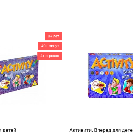
8+ лет
40+ минут
4+ игроков
я детей
Активити. Вперед для дет