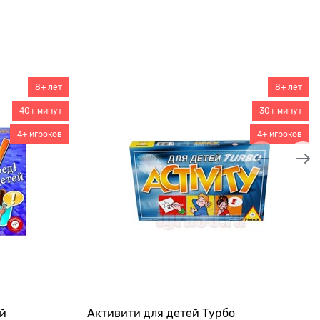
8+ лет
8+ лет
40+ минут
30+ минут
4+ игроков
4+ игроков
ей
Активити для детей Турбо