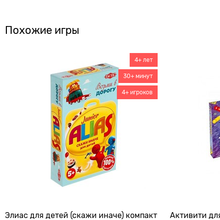
Похожие игры
4+ лет
30+ минут
4+ игроков
Элиас для детей (скажи иначе) компакт
Активити дл