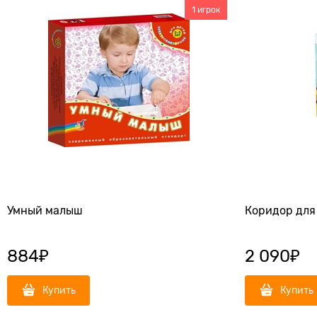
1 игрок
Умный малыш
Коридор для 
884
₽
2 090
₽
Купить
Купить