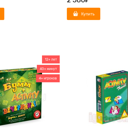
Купить
12+ лет
40+ минут
4+ игроков