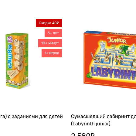
Скидка 40₽
5+ лет
10+ минут
1+ игрок
га) с заданиями для детей
Сумасшедший лабиринт дл
(Labyrinth junior)
2 580
₽