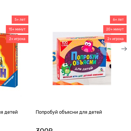
5+ лет
6+ лет
15+ минут
20+ минут
2+ игрока
2+ игрока
я детей
Попробуй объясни для детей
300
₽