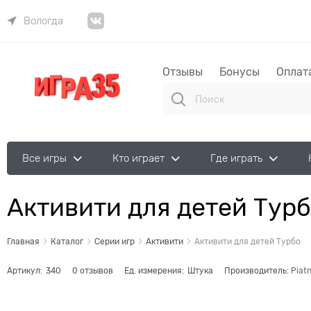
Вологда
Отзывы
Бонусы
Оплат
Все игры
Кто играет
Где играть
Активити для детей Тур
Главная
Каталог
Серии игр
Активити
Активити для детей Турбо
Артикул:
340
0 отзывов
Ед. измерения:
Штука
Производитель:
Piatn