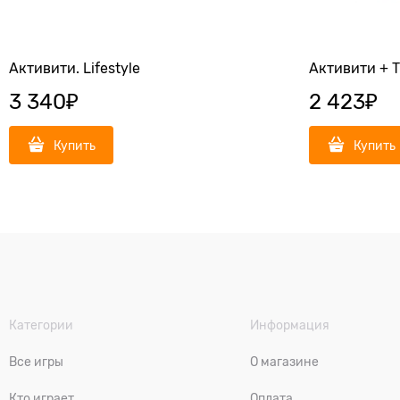
Активити. Lifestyle
Активити + 
3 340
₽
2 423
₽
Купить
Купить
Категории
Информация
Все игры
О магазине
Кто играет
Оплата