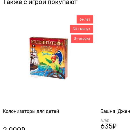
Также с игрой покупают
6+ лет
30+ минут
3+ игрока
Колонизаторы для детей
Башня (Джен
675
₽
635
₽
2 990
₽