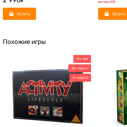
выгода
40₽
Купить
Купить
Похожие игры
12+ лет
30+ минут
3+ игрока