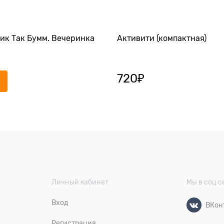
Тик Так Бумм. Вечеринка
Активити (компактная)
720
₽
Личный кабинет
Мы в соц с
Вход
ВКон
Регистрация