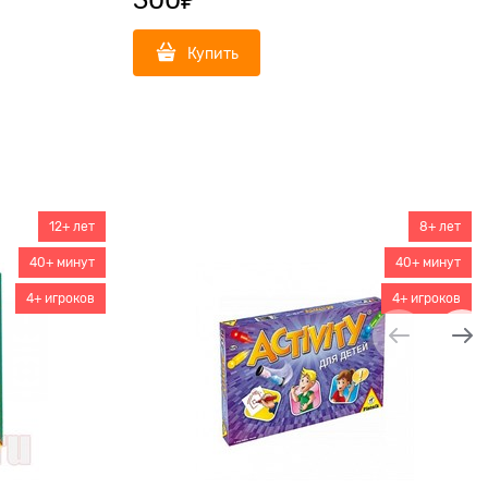
Купить
12+ лет
8+ лет
40+ минут
40+ минут
4+ игроков
4+ игроков