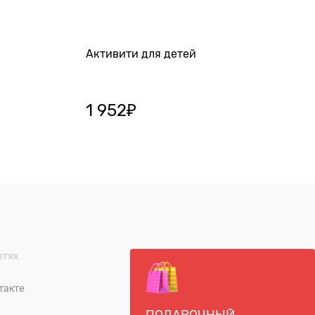
Активити для детей
1 952
₽
етях
такте