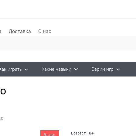
а
Доставка
О нас
Как играть
Какие навыки
Серии игр
бо
ik
Возраст:
8+
8+ лет