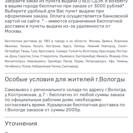
Забрайте заказ из пункта выдачи (ПВЗ) СДЭК и Boxberry
в вашем городе бесплатно при заказе от 3000 рублей*.
Выберите удобный для Вас пункт выдачи при
оформлении заказа. Оплата осуществляется банковской
картой на сайте. * - имеются ограничения бесплатной
доставки в пункты выдачи из-за удаленности от
Москвы.
Бесплатная доставка до ПВЗ в города и их области: Москва, Брянск, Воронеж,
Иваново, Казань, Калуга, Кострома, Курск, Липецк, Нижний Новгород, Санкт-
Петербург, Тверь, Тула, Ярославль, Самара, Тольятти, Волгоград, Краснодар, Ростов-
на-Дону, Саратов, Сочи, Ставрополь, Ульяновск, Екатеринбург, Ижевск, Йошкар-Ола,
Магнитогорск, Нижнекамск, Оренбург, Пенза, Пермь, Петрозаводск, Уфа, Тюмень,
Челябинск, Псков, Набережные Челны, Сыктывкар.
Особые условия для жителей г.Вологды
Самовывоз с регионального склада по адресу г.Вологда,
у.Костромская, д.7 - бесплатно от любой суммы заказа
по официальным рабочим дням, необходимо
согласовать время. Курьерская бесплатная доставка по
г.Вологде заказов от суммы 2000р.
Уточнения