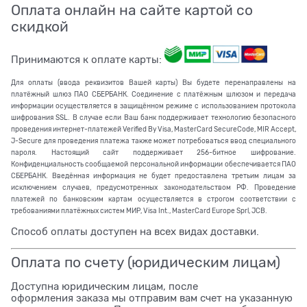
Оплата онлайн на сайте картой со
скидкой
Принимаются к оплате карты:
Для оплаты (ввода реквизитов Вашей карты) Вы будете перенаправлены на
платёжный шлюз ПАО СБЕРБАНК. Соединение с платёжным шлюзом и передача
информации осуществляется в защищённом режиме с использованием протокола
шифрования SSL. В случае если Ваш банк поддерживает технологию безопасного
проведения интернет-платежей Verified By Visa, MasterCard SecureCode, MIR Accept,
J-Secure для проведения платежа также может потребоваться ввод специального
пароля. Настоящий сайт поддерживает 256-битное шифрование.
Конфиденциальность сообщаемой персональной информации обеспечивается ПАО
СБЕРБАНК. Введённая информация не будет предоставлена третьим лицам за
исключением случаев, предусмотренных законодательством РФ. Проведение
платежей по банковским картам осуществляется в строгом соответствии с
требованиями платёжных систем МИР, Visa Int., MasterCard Europe Sprl, JCB.
Способ оплаты доступен на всех видах доставки.
Оплата по счету (юридическим лицам)
Доступна юридическим лицам, после
оформления заказа мы отправим вам счет на указанную