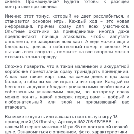
склепе. Промахнулись? Будьте готовы к разящей
контратаке противника.
Именно этот тонус, который не дает расслабиться, и
становится основой игры. Каждый ход – это новая
информация, причем сразу для всех участников.
Опытные охотники за привидениями иногда даже
предпочитают почаще атаковать, чтобы запутать
оппонента, не раскрывая всех карт. А ведь можно еще и
блефовать, целясь в собственный номер в склепе. Но
пытаясь всех запутать, помните: на все вопросы можно
отвечать только правду.
Сложно поверить, что в такой маленькой и аккуратной
коробочке поместились сразу тринадцать привидений.
А как вам такое: карт там, на самом деле, в два раза
больше, чтобы вы могли играть и вчетвером. Каждый из
бесплотных духов обладает уникальными свойствами и
собственным узнаваемым лицом, по которому сразу
можно понять, какой призрак перед вами – добрый и
любознательный или злой и призывающий вас
атаковать.
Вы можете купить или заказать настольную игру 13
привидений (13 Ghosts), Артикул 4627093191888 - в
нашем Интернет магазине Игра 35 по доступной низкой
цене. Ознакомиться с описанием, фото, характеристики