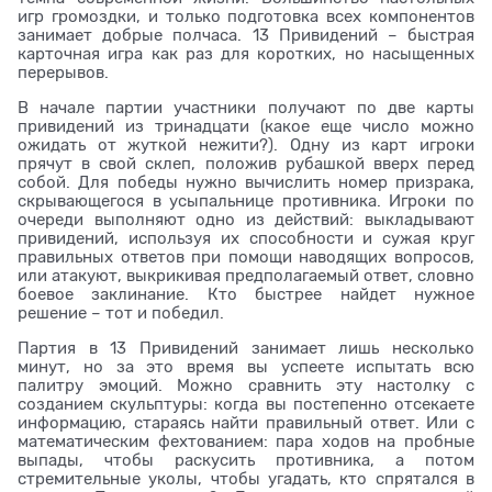
игр громоздки, и только подготовка всех компонентов
занимает добрые полчаса. 13 Привидений – быстрая
карточная игра как раз для коротких, но насыщенных
перерывов.
В начале партии участники получают по две карты
привидений из тринадцати (какое еще число можно
ожидать от жуткой нежити?). Одну из карт игроки
прячут в свой склеп, положив рубашкой вверх перед
собой. Для победы нужно вычислить номер призрака,
скрывающегося в усыпальнице противника. Игроки по
очереди выполняют одно из действий: выкладывают
привидений, используя их способности и сужая круг
правильных ответов при помощи наводящих вопросов,
или атакуют, выкрикивая предполагаемый ответ, словно
боевое заклинание. Кто быстрее найдет нужное
решение – тот и победил.
Партия в 13 Привидений занимает лишь несколько
минут, но за это время вы успеете испытать всю
палитру эмоций. Можно сравнить эту настолку с
созданием скульптуры: когда вы постепенно отсекаете
информацию, стараясь найти правильный ответ. Или с
математическим фехтованием: пара ходов на пробные
выпады, чтобы раскусить противника, а потом
стремительные уколы, чтобы угадать, кто спрятался в