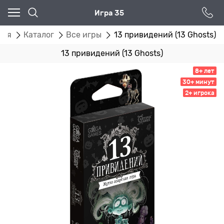
Игра 35
ная
Каталог
Все игры
13 привидений (13 Ghosts)
13 привидений (13 Ghosts)
8+ лет
30+ минут
2+ игрока