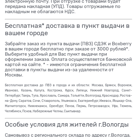
электронную почту. При отгрузке с товарами будет
передана накладная (УПД). Товары отгружаемые по
накладным не облагаются НДС.
Бесплатная* доставка в пункт выдачи в
вашем городе
Забрайте заказ из пункта выдачи (ПВЗ) СДЭК и Boxberry
в вашем городе бесплатно при заказе от 3000 рублей*.
Выберите удобный для Вас пункт выдачи при
оформлении заказа. Оплата осуществляется банковской
картой на сайте. * - имеются ограничения бесплатной
доставки в пункты выдачи из-за удаленности от
Москвы.
Бесплатная доставка до ПВЗ в города и их области: Москва, Брянск, Воронеж,
Иваново, Казань, Калуга, Кострома, Курск, Липецк, Нижний Новгород, Санкт-
Петербург, Тверь, Тула, Ярославль, Самара, Тольятти, Волгоград, Краснодар, Ростов-
на-Дону, Саратов, Сочи, Ставрополь, Ульяновск, Екатеринбург, Ижевск, Йошкар-Ола,
Магнитогорск, Нижнекамск, Оренбург, Пенза, Пермь, Петрозаводск, Уфа, Тюмень,
Челябинск, Псков, Набережные Челны, Сыктывкар.
Особые условия для жителей г.Вологды
Самовывоз с регионального склада по адресу г.Вологда,