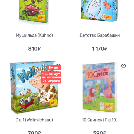
Мушильда (Kuhno)
Детство Барабашки
810
₽
1 170
₽
8+ лет
10+ минут
2+ игрока
3 в 1 (Wollmilchsau)
10 Свинок (Pig 10)
780
₽
590
₽