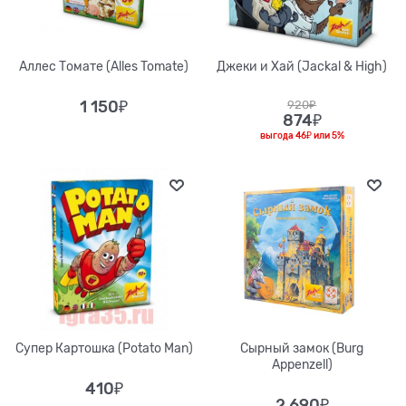
Аллес Томате (Alles Tomate)
Джеки и Хай (Jackal & High)
1 150
₽
920
₽
874
₽
выгода
46₽
или
5%
Супер Картошка (Potato Man)
Сырный замок (Burg
Appenzell)
410
₽
2 690
₽