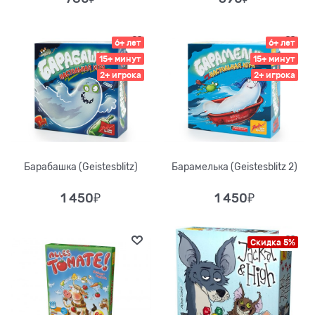
6+ лет
6+ лет
15+ минут
15+ минут
2+ игрока
2+ игрока
Барабашка (Geistesblitz)
Барамелька (Geistesblitz 2)
1 450
₽
1 450
₽
Скидка 5%