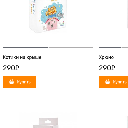
Котики на крыше
Хрюно
290
₽
290
₽
Купить
Купить