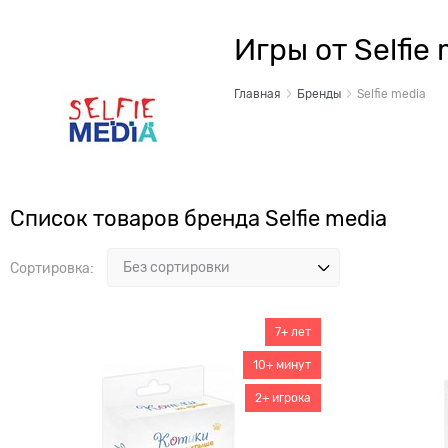
Игры от Selfie
Главная
Бренды
Selfie media
Список товаров бренда Selfie media
Сортировка:
7+ лет
10+ минут
2+ игрока