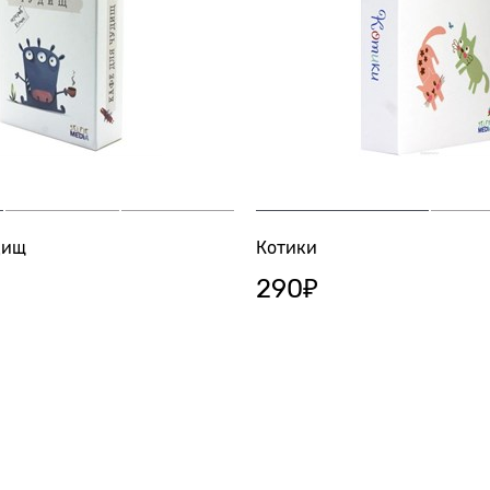
дищ
Котики
290
₽