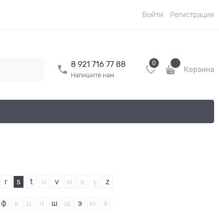
Войти
Регистрация
0
8 921 716 77 88
Корзина
Напишите нам
r
s
t
u
v
w
x
y
z
ф
х
ц
ч
ш
щ
э
ю
я