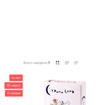
Всего найдено:
9
5+ лет
10+ минут
2+ игрока