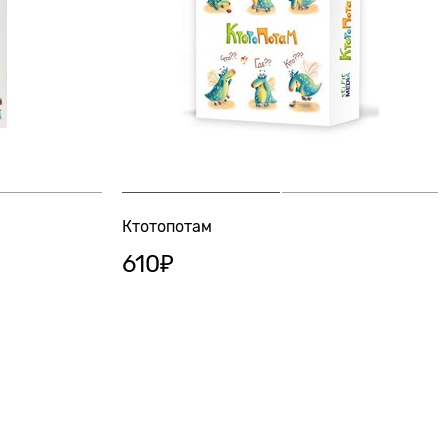
Ктотопотам
610
₽