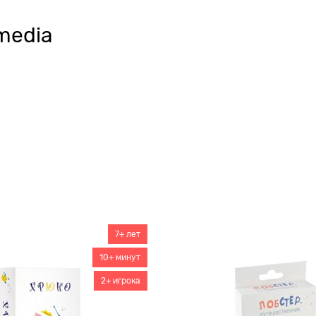
 media
7+ лет
10+ минут
2+ игрока