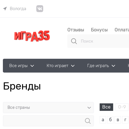
Вологда
Отзывы
Бонусы
Оплат
Все игры
Кто играет
Где играть
Бренды
Все
0-9
а
б
в
г