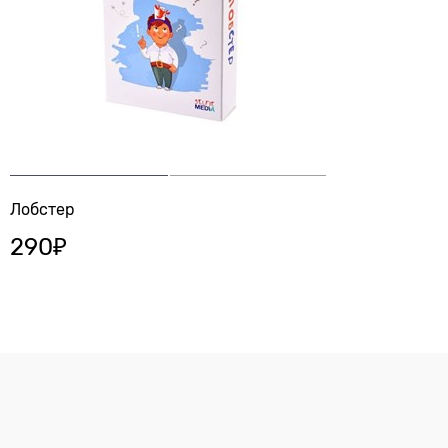
Лобстер
290
₽