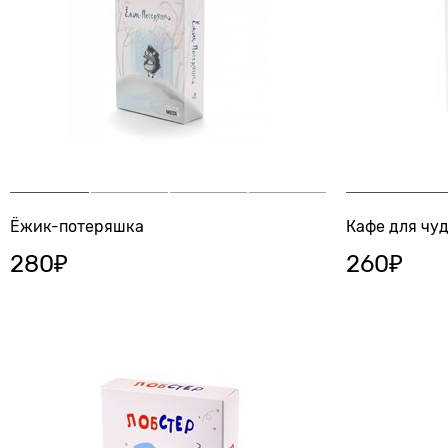
Ёжик-потеряшка
Кафе для чу
280
₽
260
₽