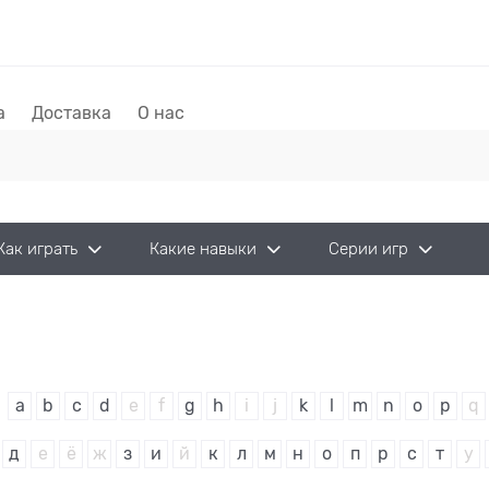
а
Доставка
О нас
Как играть
Какие навыки
Серии игр
a
b
c
d
e
f
g
h
i
j
k
l
m
n
o
p
q
д
е
ё
ж
з
и
й
к
л
м
н
о
п
р
с
т
у