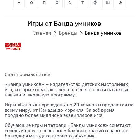
н
о
п
р
с
т
ф
ш
э
Игры от Банда умников
Главная
Бренды
Банда умников
Сайт производителя
«Банда умников» — издательство детских настольных
игр, которые помогают легко и весело освоить важные
навыки и школьную программу.
Игры «Банды» переведены на 20 языков и продаются по
всему миру: от Канады до Израиля. За всё время
продано более миллиона экземпляров игр!
Обучающие игры и тетради «Банды умников» сочетают
весёлый досуг с освоением базовых знаний и навыков
благодаря методике игрового обучения.