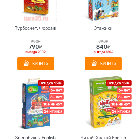
Турбосчет. Форсаж
Этажики
990
₽
990
₽
790
₽
840
₽
выгода
200₽
выгода
150₽
КУПИТЬ
КУПИТЬ
Скидка 150₽
Скидка 150₽
6+ лет
6+ лет
8+ лет
8+ лет
10+ минут
10+ минут
2+ игрока
2+ игрока
Зверобуквы English
Читай-Хватай English