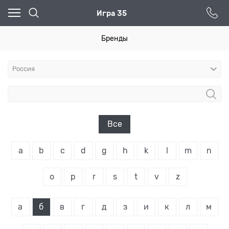
Игра 35
Бренды
Все
a
b
c
d
g
h
k
l
m
n
o
p
r
s
t
v
z
а
б
в
г
д
з
и
к
л
м