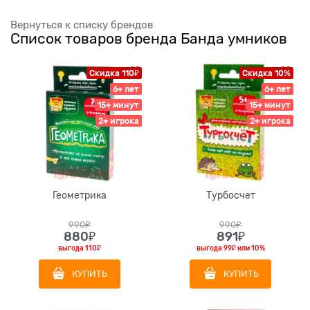
Вернуться к списку брендов
Список товаров бренда Банда умников
Скидка 110₽
Скидка 10%
6+ лет
6+ лет
15+ минут
15+ минут
2+ игрока
2+ игрока
Геометрика
Турбосчет
990
₽
990
₽
880
₽
891
₽
выгода
110₽
выгода
99₽
или
10%
КУПИТЬ
КУПИТЬ