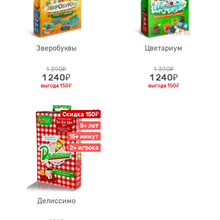
Зверобуквы
Цветариум
1 390
₽
1 390
₽
1 240
₽
1 240
₽
выгода
150₽
выгода
150₽
Скидка 150₽
5+ лет
15+ минут
2+ игрока
Делиссимо