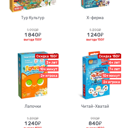
Тур Культур
Х-ферма
1 990
₽
1 390
₽
1 840
₽
1 240
₽
выгода
150₽
выгода
150₽
Скидка 150₽
Скидка 150₽
3+ лет
4+ лет
10+ минут
7+ лет
2+ игрока
10+ минут
2+ игрока
Лапочки
Читай-Хватай
1 390
₽
990
₽
1 240
₽
840
₽