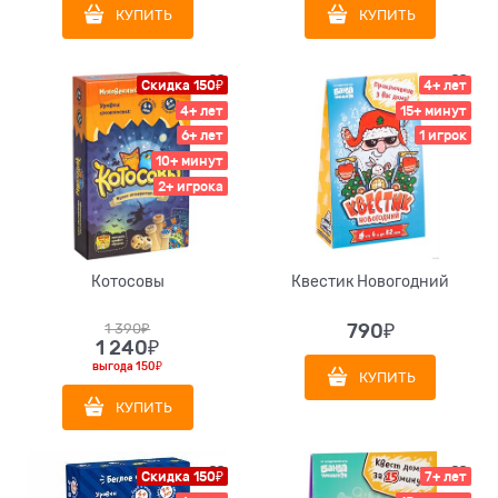
КУПИТЬ
КУПИТЬ
Скидка 150₽
4+ лет
4+ лет
15+ минут
6+ лет
1 игрок
10+ минут
2+ игрока
Котосовы
Квестик Новогодний
1 390
₽
790
₽
1 240
₽
выгода
150₽
КУПИТЬ
КУПИТЬ
Скидка 150₽
7+ лет