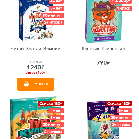
4+ лет
15+ минут
8+ лет
1 игрок
30+ минут
2+ игрока
Читай-Хватай. Зимний
Квестик Шпионский
1 390
₽
790
₽
1 240
₽
выгода
150₽
КУПИТЬ
Скидка 150₽
Скидка 150₽
4+ лет
5+ лет
8+ лет
20+ минут
20+ минут
2+ игрока
2+ игрока