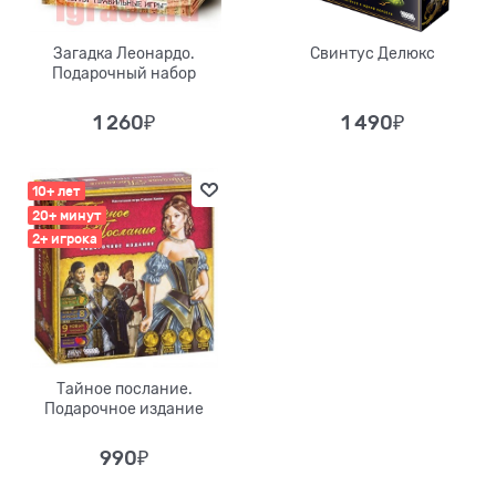
Загадка Леонардо.
Свинтус Делюкс
Подарочный набор
1 260
₽
1 490
₽
10+ лет
20+ минут
2+ игрока
Тайное послание.
Подарочное издание
990
₽