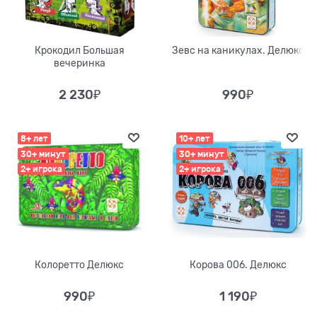
Крокодил Большая
Зевс на каникулах. Делюкс
вечеринка
2 230
₽
990
₽
8+ лет
10+ лет
30+ минут
30+ минут
2+ игрока
2+ игрока
Колоретто Делюкс
Корова 006. Делюкс
990
₽
1 190
₽