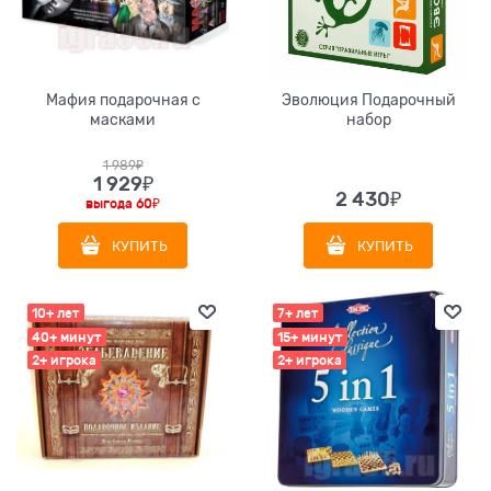
Мафия подарочная с
Эволюция Подарочный
масками
набор
1 989
₽
1 929
₽
2 430
₽
выгода
60₽
КУПИТЬ
КУПИТЬ
10+ лет
7+ лет
40+ минут
15+ минут
2+ игрока
2+ игрока