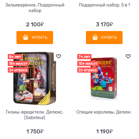
Зельеварение. Подарочный
Подарочный набор. 5 в 1
набор
2 100
₽
3 170
₽
КУПИТЬ
КУПИТЬ
8+ лет
7+ лет
15+ минут
10+ минут
2+ игрока
2+ игрока
Гномы-вредители. Делюкс.
Спящие королевы. Делюкс
(Saboteur)
1 750
₽
1 190
₽