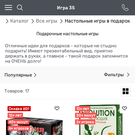
Игра 35
ая
Каталог
Все игры
Настольные игры в подарок
Подарочные настольные игры
Отличные идеи для подарков - которые не стыдно
подарить! Имеют презентабельный вид, приятно
держать в руках, а главное - такой подарок запомнится
на ОЧЕНЬ долго!
Популярные
Фильтры
Товаров: 17
Скидка 60₽
12+ лет
12+ лет
30+ минут
40+ минут
2+ игрока
6+ игроков