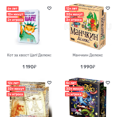
6+ лет
12+ лет
10+ минут
30+ минут
2+ игрока
3+ игрока
Кот за хвост Цап! Делюкс
Манчкин Делюкс
1 190
₽
1 990
₽
12+ лет
5+ лет
30+ минут
30+ минут
2+ игрока
2+ игрока