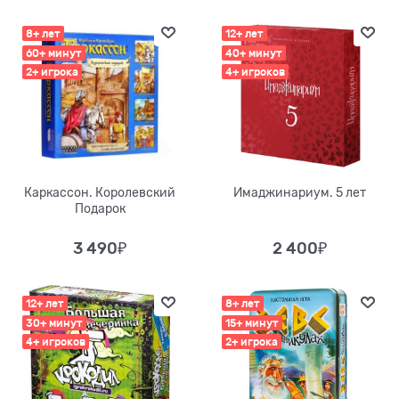
8+ лет
12+ лет
60+ минут
40+ минут
2+ игрока
4+ игроков
Каркассон. Королевский
Имаджинариум. 5 лет
Подарок
3 490
₽
2 400
₽
12+ лет
8+ лет
30+ минут
15+ минут
4+ игроков
2+ игрока