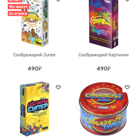
5+ лет
10+ минут
2+ игрока
Соображарий Junior
Соображарий Картинки
490
₽
490
₽