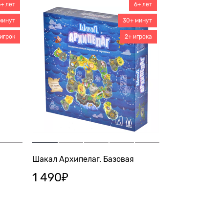
6+ лет
6+ лет
минут
30+ минут
 игрок
2+ игрока
Шакал Архипелаг. Базовая
1 490
₽