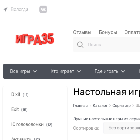
Вологда
Отзывы
Бонусы
Оплат
Все игры
Кто играет
Где играть
Настольная и
Найдено товаров:
Dixit
(11)
Главная
Каталог
Серии игр
Ш
Exit
(15)
Лучшие настольные игры из серии
IQ головоломки
(12)
Сортировка:
Активити
(17)