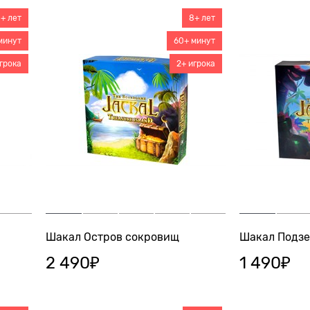
+ лет
8+ лет
минут
60+ минут
грока
2+ игрока
Шакал Остров сокровищ
Шакал Подзе
2 490
₽
1 490
₽