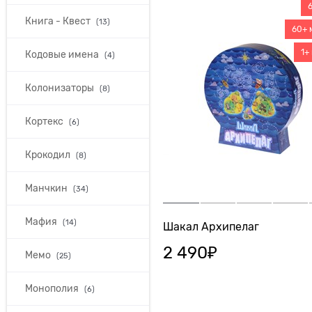
Книга - Квест
(13)
60+ 
1+
Кодовые имена
(4)
Колонизаторы
(8)
Кортекс
(6)
Крокодил
(8)
Манчкин
(34)
Мафия
(14)
Шакал Архипелаг
2 490
₽
Мемо
(25)
Монополия
(6)