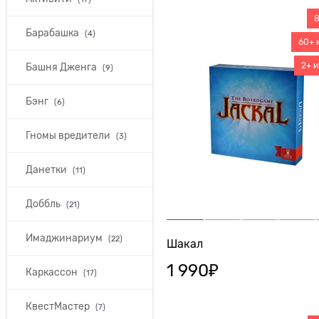
8
Барабашка
(4)
60+ 
2+ и
Башня Дженга
(9)
Бэнг
(6)
Гномы вредители
(3)
Данетки
(11)
Доббль
(21)
Имаджинариум
(22)
Шакал
1 990
₽
Каркассон
(17)
КвестМастер
(7)