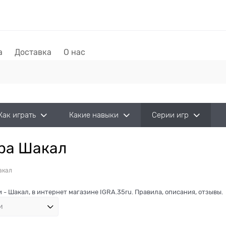
а
Доставка
О нас
Как играть
Какие навыки
Серии игр
гра Шакал
акал
 - Шакал, в интернет магазине IGRA.35ru. Правила, описания, отзывы.