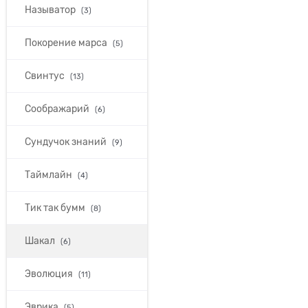
Называтор
(3)
Покорение марса
(5)
Свинтус
(13)
Соображарий
(6)
Сундучок знаний
(9)
Таймлайн
(4)
Тик так бумм
(8)
Шакал
(6)
Эволюция
(11)
Эврика
(5)