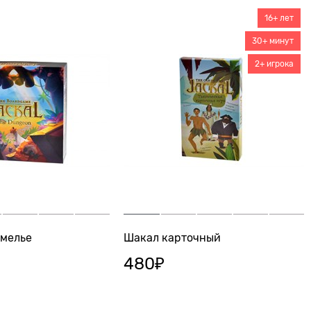
16+ лет
30+ минут
2+ игрока
мелье
Шакал карточный
480
₽