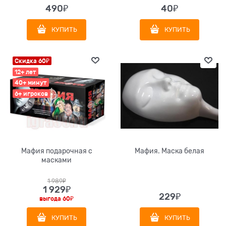
490
₽
40
₽
КУПИТЬ
КУПИТЬ
Скидка 60₽
12+ лет
40+ минут
6+ игроков
Мафия подарочная с
Мафия. Маска белая
масками
1 989
₽
1 929
₽
229
₽
выгода
60₽
КУПИТЬ
КУПИТЬ