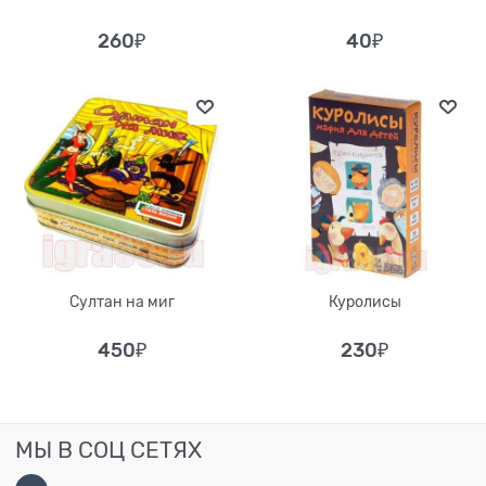
260
₽
40
₽
Султан на миг
Куролисы
450
₽
230
₽
МЫ В СОЦ СЕТЯХ