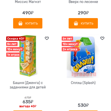
Миссис Магнэт
Вверх по лесенке
490
₽
290
₽
КУПИТЬ
КУПИТЬ
Скидка 40₽
6+ лет
5+ лет
10+ минут
10+ минут
2+ игрока
1+ игрок
Башня (Дженга) с
Сплэш (Splash)
заданиями для детей
675
₽
635
₽
530
₽
выгода
40₽