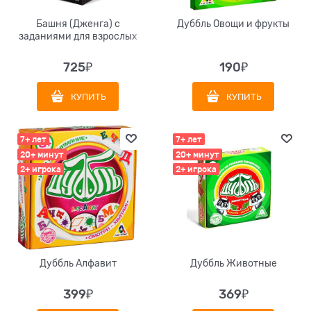
Башня (Дженга) с
Дуббль Овощи и фрукты
заданиями для взрослых
725
₽
190
₽
КУПИТЬ
КУПИТЬ
7+ лет
7+ лет
20+ минут
20+ минут
2+ игрока
2+ игрока
Дуббль Алфавит
Дуббль Животные
399
₽
369
₽