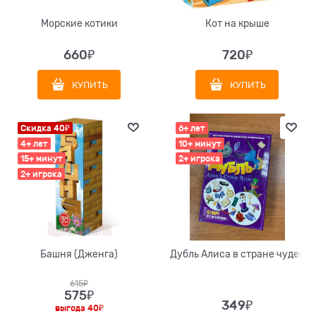
Морские котики
Кот на крыше
660
₽
720
₽
КУПИТЬ
КУПИТЬ
Скидка 40₽
6+ лет
4+ лет
10+ минут
15+ минут
2+ игрока
2+ игрока
Башня (Дженга)
Дубль Алиса в стране чудес
615
₽
575
₽
349
₽
выгода
40₽