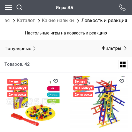
Игра 35
вная
Каталог
Какие навыки
Ловкость и реакция
Настольные игры на ловкость и реакцию
Популярные
Фильтры
Товаров: 42
4+ лет
5+ лет
10+ минут
10+ минут
2+ игрока
2+ игрока