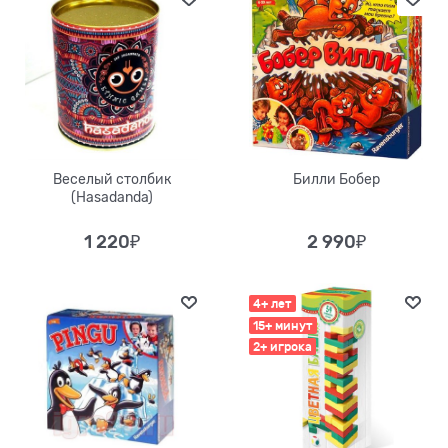
Веселый столбик
Билли Бобер
(Hasadanda)
1 220
₽
2 990
₽
4+ лет
15+ минут
2+ игрока