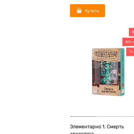
Купить
8
60+ 
1+
Элементарно 1. Смерть