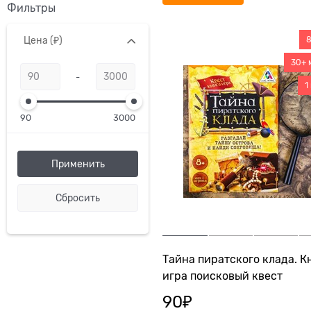
Фильтры
Цена
8
(₽)
30+ 
-
1
90
3000
Тайна пиратского клада. К
игра поисковый квест
90
₽