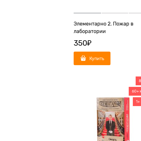
Элементарно 2. Пожар в
лаборатории
350
₽
Купить
8
60+ 
1+