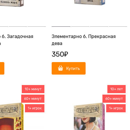
 6. Загадочная
Элементарно 6. Прекрасная
а
дева
350
₽
Купить
10+ минут
10+ лет
60+ минут
60+ минут
1+ игрок
1+ игрок