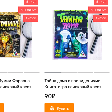
8+ лет
8+ лет
30+ минут
30+ минут
1 игрок
1 игрок
Мумии Фараона.
Тайна дома с привидениями.
поисковый квест
Книга-игра поисковый квест
90
₽
Купить