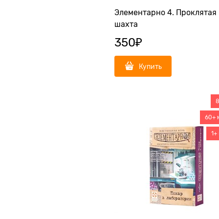
Элементарно 4. Проклятая
шахта
350
₽
Купить
8
60+ 
1+