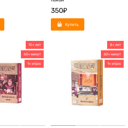
покой
350
₽
Купить
10+ лет
8+ лет
60+ минут
60+ минут
1+ игрок
1+ игрок