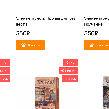
Элементарно 2. Пропавший без
Элементарно
вести
молчание
350
₽
350
₽
Купить
Купить
+ лет
10+ лет
минут
60+ минут
 игрок
1+ игрок