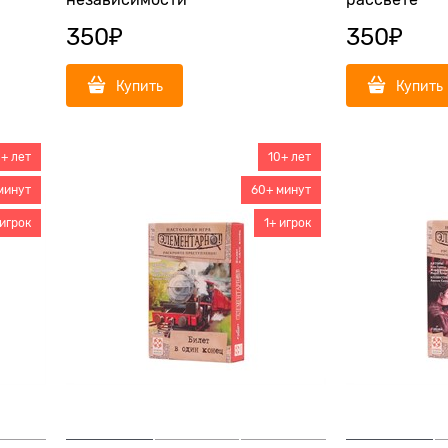
независимости
рассвете
350
₽
350
₽
Купить
Купить
0+ лет
10+ лет
минут
60+ минут
 игрок
1+ игрок