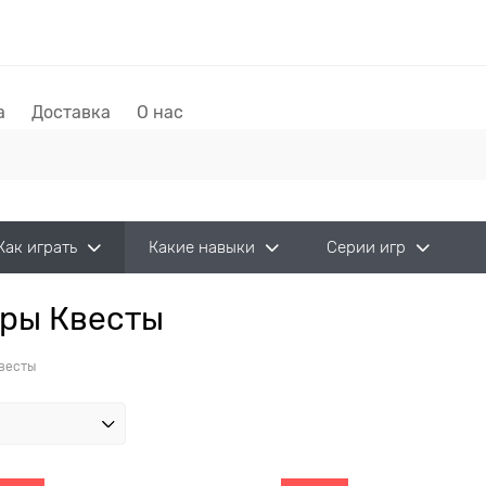
а
Доставка
О нас
Как играть
Какие навыки
Серии игр
гры Квесты
весты