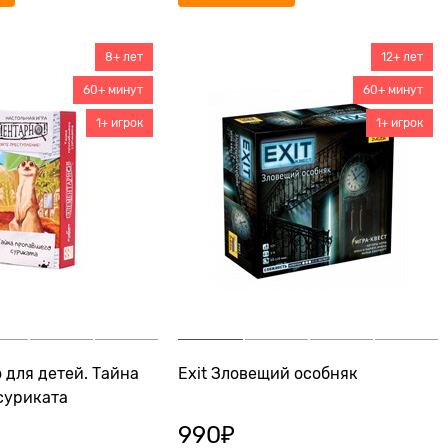
8+ лет
12+ лет
60+ минут
60+ минут
1+ игрок
1+ игрок
 для детей. Тайна
Exit Зловещий особняк
суриката
990
₽