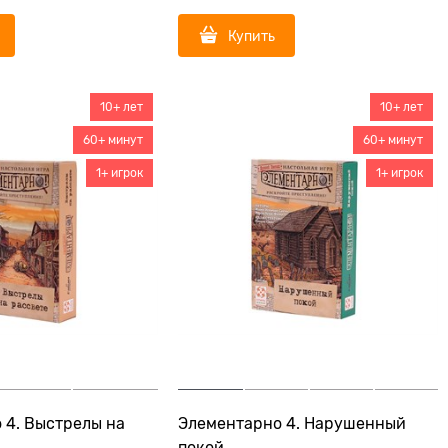
Купить
10+ лет
10+ лет
60+ минут
60+ минут
1+ игрок
1+ игрок
 4. Выстрелы на
Элементарно 4. Нарушенный