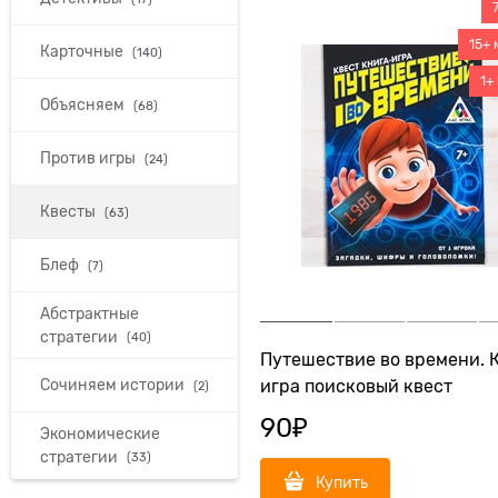
15+ 
Карточные
(140)
1+
Объясняем
(68)
Против игры
(24)
Квесты
(63)
Блеф
(7)
Абстрактные
стратегии
(40)
Путешествие во времени. 
Сочиняем истории
игра поисковый квест
(2)
90
₽
Экономические
стратегии
(33)
Купить