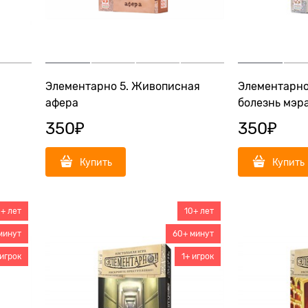
Элементарно 5. Живописная
Элементарно
афера
болезнь мэр
350
₽
350
₽
Купить
Купить
0+ лет
10+ лет
минут
60+ минут
 игрок
1+ игрок