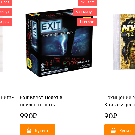
7+ лет
12+ лет
минут
60+ минут
 игрок
1+ игрок
Книга-
Exit Квест Полет в
Похищение 
неизвестность
Книга-игра 
990
₽
90
₽
Купить
Купить