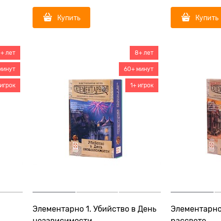
Купить
Купить
+ лет
8+ лет
минут
60+ минут
 игрок
1+ игрок
Элементарно 1. Убийство в День
Элементарно