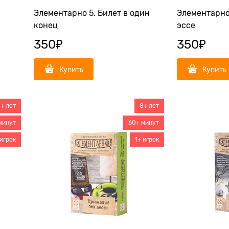
Элементарно 5. Билет в один
Элементарно
конец
эссе
350
₽
350
₽
Купить
Купить
+ лет
8+ лет
минут
60+ минут
 игрок
1+ игрок