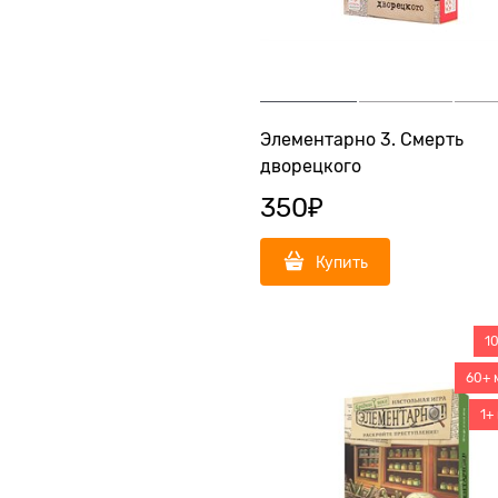
Элементарно 3. Смерть
дворецкого
350
₽
Купить
1
60+ 
1+