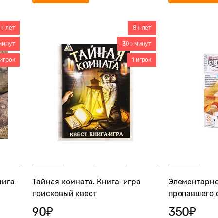
+ лет
8+ лет
минут
30+ минут
 игрок
1 игрок
нига-
Тайная комната. Книга-игра
Элементарно
поисковый квест
пропавшего 
90
₽
350
₽