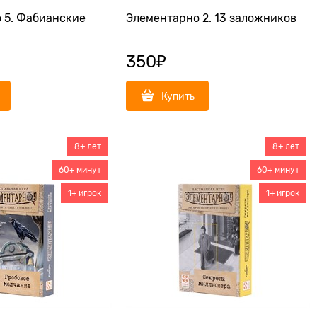
 5. Фабианские
Элементарно 2. 13 заложников
350
₽
Купить
8+ лет
8+ лет
60+ минут
60+ минут
1+ игрок
1+ игрок