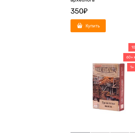
археолога
350
₽
Купить
1
60+ 
1+