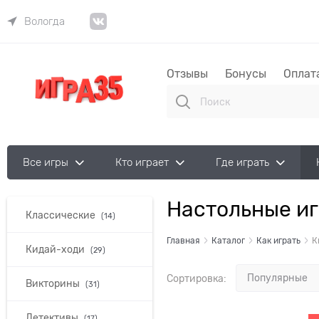
Вологда
Отзывы
Бонусы
Оплат
Все игры
Кто играет
Где играть
Настольные и
Найдено товаров:
Классические
(14)
Главная
Каталог
Как играть
К
Кидай-ходи
(29)
Сортировка:
Викторины
(31)
Детективы
(17)