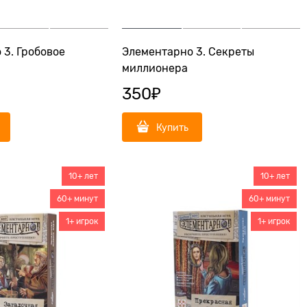
 3. Гробовое
Элементарно 3. Секреты
миллионера
350
₽
Купить
10+ лет
10+ лет
60+ минут
60+ минут
1+ игрок
1+ игрок