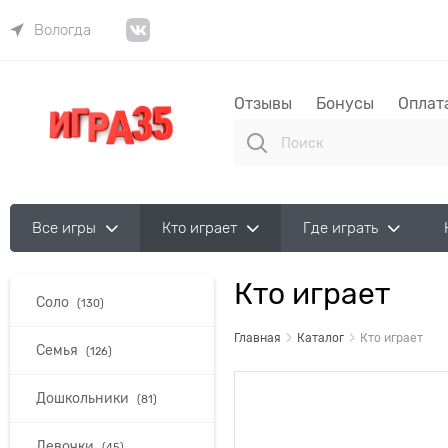
Вологда
Отзывы
Бонусы
Оплат
Все игры
Кто играет
Где играть
Кто играет
Соло
(130)
Главная
Каталог
Кто играет
Семья
(126)
Дошкольники
(81)
Девочки
(45)