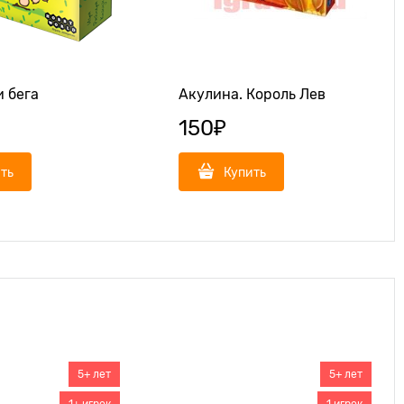
 бега
Акулина. Король Лев
150
₽
ть
Купить
5+ лет
5+ лет