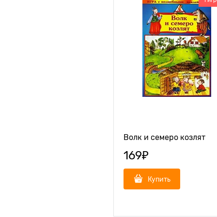
1 иг
Волк и семеро козлят
169
₽
Купить