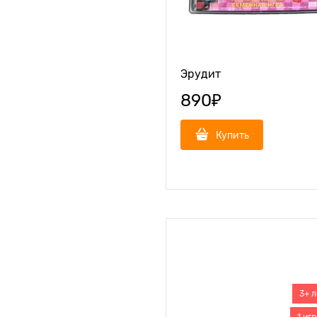
Эрудит
890
₽
Купить
3+ л