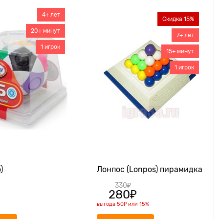
4+ лет
Скидка 15%
20+ минут
7+ лет
1 игрок
15+ минут
1 игрок
)
Лонпос (Lonpos) пирамидка
330
₽
280
₽
выгода
50₽
или
15%