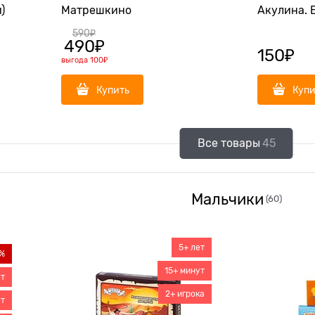
)
Матрешкино
Акулина. 
590
₽
490
₽
150
₽
выгода
100₽
Купить
Купи
Все товары
45
Мальчики
(60)
5+ лет
%
15+ минут
ет
2+ игрока
ут