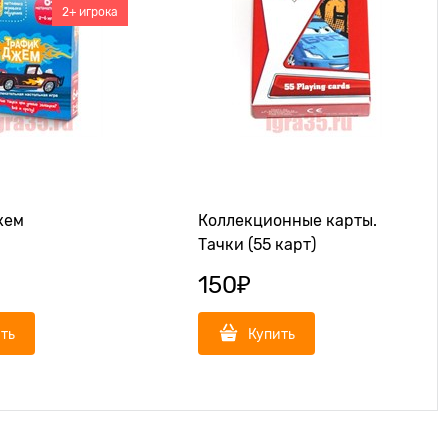
2+ игрока
жем
Коллекционные карты.
Тачки (55 карт)
150
₽
ть
Купить