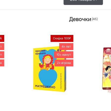
Девочки
(45)
%
Скидка 100₽
ет
4+ лет
ут
10+ минут
ка
2+ игрока