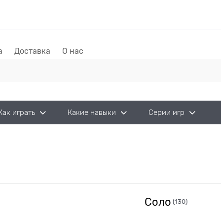
а
Доставка
О нас
Как играть
Какие навыки
Серии игр
Соло
(130)