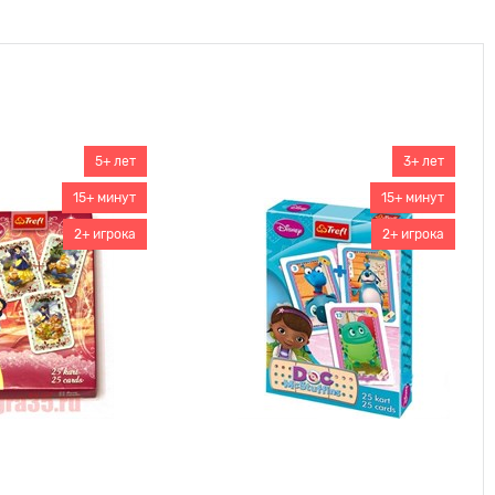
5+ лет
3+ лет
15+ минут
15+ минут
2+ игрока
2+ игрока