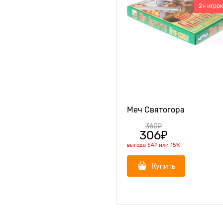
2+ игро
Меч Святогора
360
₽
306
₽
выгода
54₽
или
15%
Купить