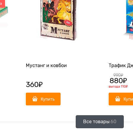
ка
Мустанг и ковбои
Трафик Д
990
₽
880
₽
360
₽
выгода
110₽
Купить
Купи
Все товары
60