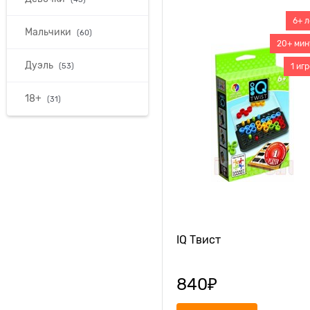
6+ л
Мальчики
(60)
20+ мин
Дуэль
(53)
1 иг
18+
(31)
IQ Твист
840
₽