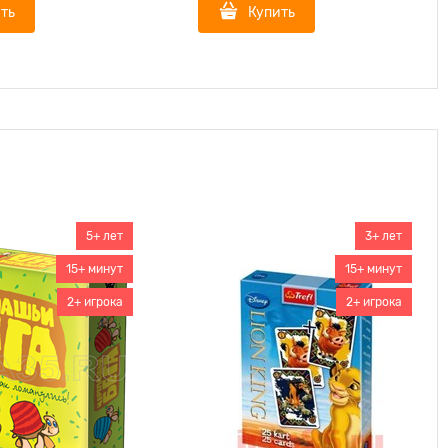
ть
Купить
5+ лет
3+ лет
15+ минут
15+ минут
2+ игрока
2+ игрока