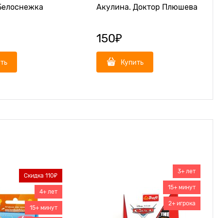
Белоснежка
Акулина. Доктор Плюшева
150
₽
ть
Купить
3+ лет
Скидка 110₽
15+ минут
4+ лет
2+ игрока
15+ минут