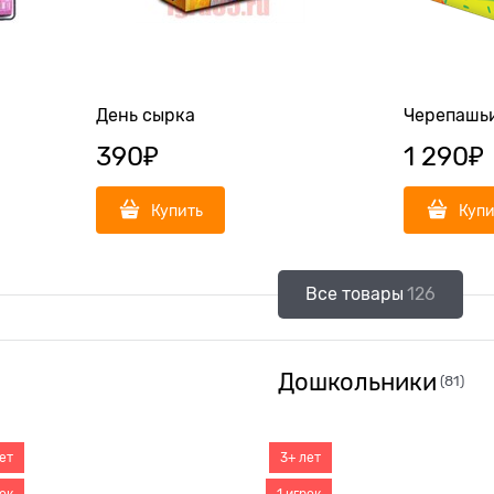
День сырка
Черепашьи
390
₽
1 290
₽
Купить
Купи
Все товары
126
Дошкольники
(81)
ет
3+ лет