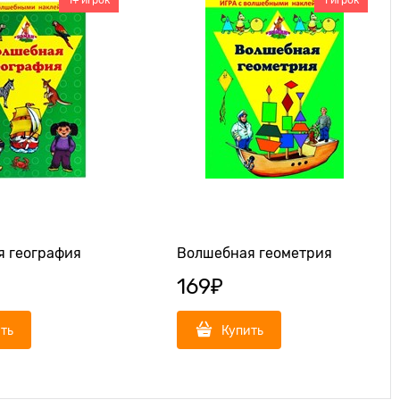
1+ игрок
1 игрок
 география
Волшебная геометрия
169
₽
ть
Купить