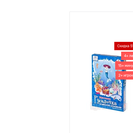
Скидка 5
4+ л
15+ мин
2+ игро