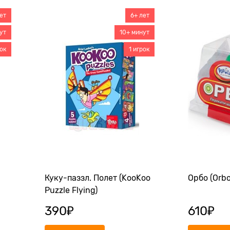
ет
6+ лет
ут
10+ минут
рок
1 игрок
Куку-паззл. Полет (KooKoo
Орбо (Orbo
Puzzle Flying)
390
₽
610
₽