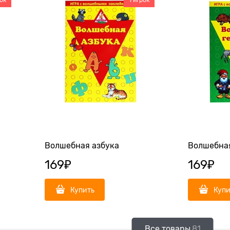
рок
1 игрок
Волшебная азбука
Волшебная
169
₽
169
₽
Купить
Купи
Все товары
81