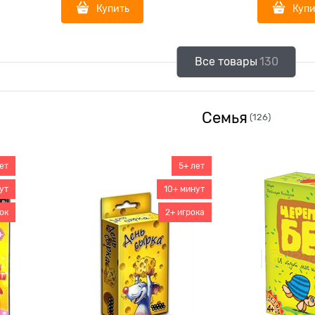
Купить
Купи
Все товары
130
Семья
(126)
ет
5+ лет
ут
10+ минут
ок
2+ игрока