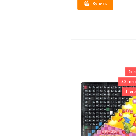
Купить
6+ л
30+ мин
1+ игр