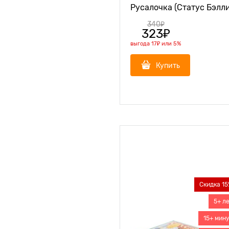
Русалочка (Статус Бэлли
340
₽
323
₽
выгода
17₽
или
5%
Купить
Скидка 15
5+ л
15+ мин