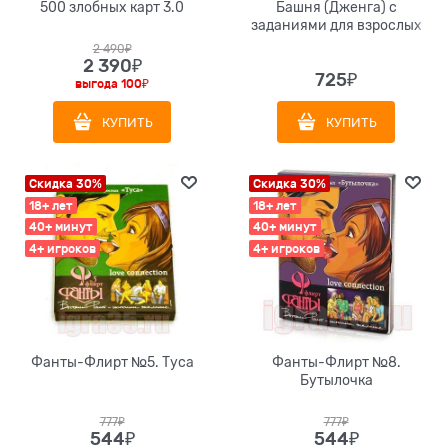
500 злобных карт 3.0
Башня (Дженга) с
заданиями для взрослых
2 490
₽
2 390
₽
725
₽
выгода
100₽
КУПИТЬ
КУПИТЬ
Скидка 30%
Скидка 30%
18+ лет
18+ лет
40+ минут
40+ минут
4+ игроков
4+ игроков
Фанты-Флирт №5. Туса
Фанты-Флирт №8.
Бутылочка
777
₽
777
₽
544
₽
544
₽