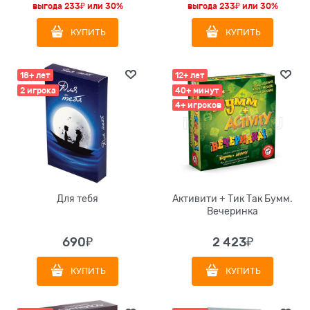
выгода
233₽
или
30%
выгода
233₽
или
30%
КУПИТЬ
КУПИТЬ
18+ лет
12+ лет
2 игрока
40+ минут
4+ игроков
Для тебя
Активити + Тик Так Бумм.
Вечеринка
690
₽
2 423
₽
КУПИТЬ
КУПИТЬ