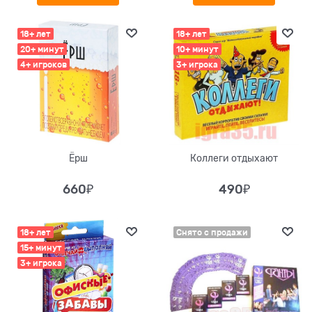
18+ лет
18+ лет
20+ минут
10+ минут
4+ игроков
3+ игрока
Ёрш
Коллеги отдыхают
660
₽
490
₽
18+ лет
Снято с продажи
15+ минут
3+ игрока