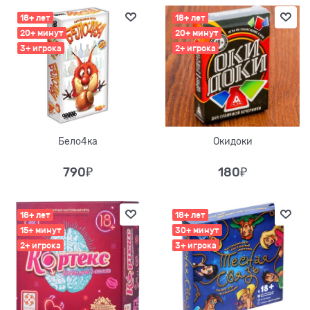
18+ лет
18+ лет
20+ минут
20+ минут
3+ игрока
2+ игрока
Бело4ка
Окидоки
790
₽
180
₽
18+ лет
18+ лет
15+ минут
30+ минут
2+ игрока
3+ игрока